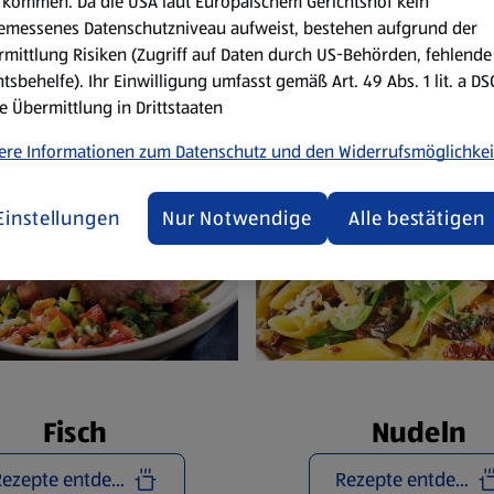
Reze
kommen. Da die USA laut Europäischem Gerichtshof kein
emessenes Datenschutzniveau aufweist, bestehen aufgrund der
mittlung Risiken (Zugriff auf Daten durch US-Behörden, fehlende
tsbehelfe). Ihr Einwilligung umfasst gemäß Art. 49 Abs. 1 lit. a D
e Übermittlung in Drittstaaten
ere Informationen zum Datenschutz und den Widerrufsmöglichkei
Einstellungen
Nur Notwendige
Alle bestätigen
Fisch
Nudeln
Rezepte entdecken
Rezepte entdecken