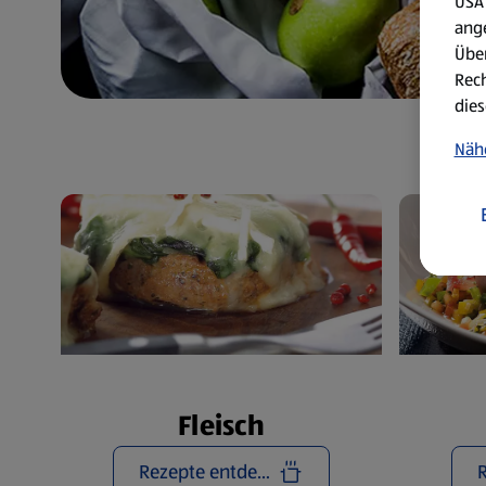
USA 
ang
Über
Rech
dies
Näh
Fleisch
Rezepte entdecken