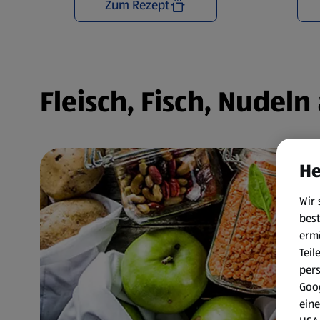
Zum Rezept
Fleisch, Fisch, Nudel
He
Wir 
best
erm
Teil
per
Goog
eine