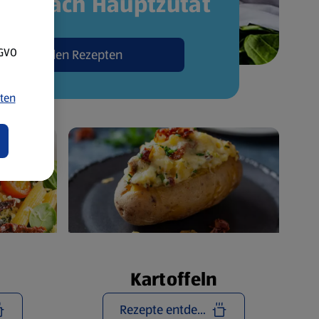
pte nach Hauptzutat
SGVO
Zu den Rezepten
ten
Kartoffeln
Rezepte entdecken