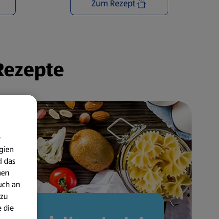
Zum Rezept
 Rezepte
e
gien
d das
nen
uch an
 zu
 die