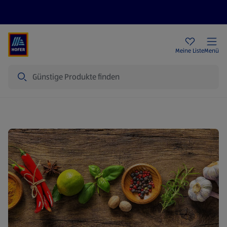
Rezeptwelt
Newsletter
HOFER Filialen
Meine Liste
Menü
Suche