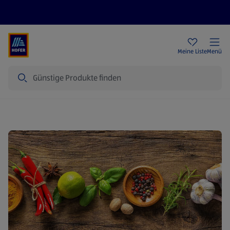
Rezeptwelt
Newsletter
HOFER Filialen
Meine Liste
Menü
Suche