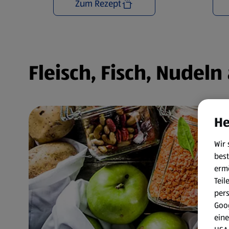
Zum Rezept
Fleisch, Fisch, Nudel
He
Wir 
best
erm
Teil
per
Goog
eine