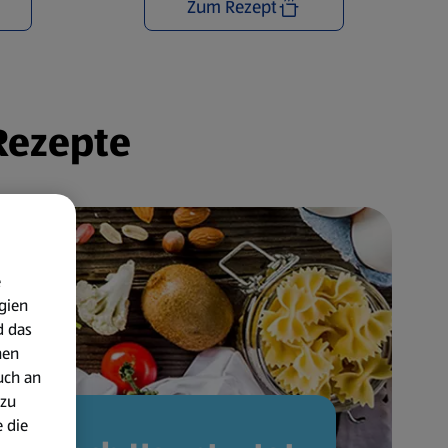
Zum Rezept
 Rezepte
e
gien
d das
nen
uch an
 zu
 die