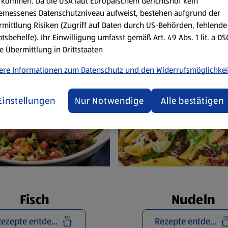
Reze
kommen. Da die USA laut Europäischem Gerichtshof kein
emessenes Datenschutzniveau aufweist, bestehen aufgrund der
mittlung Risiken (Zugriff auf Daten durch US-Behörden, fehlende
tsbehelfe). Ihr Einwilligung umfasst gemäß Art. 49 Abs. 1 lit. a D
e Übermittlung in Drittstaaten
ere Informationen zum Datenschutz und den Widerrufsmöglichkei
Einstellungen
Nur Notwendige
Alle bestätigen
Fisch
Nudeln
Rezepte entdecken
Rezepte entdecken