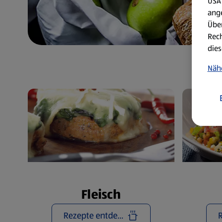
USA 
ang
Über
Rech
dies
Näh
Fleisch
Rezepte entdecken