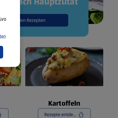
pte nach Hauptzutat
SGVO
Zu den Rezepten
ten
Kartoffeln
Rezepte entdecken