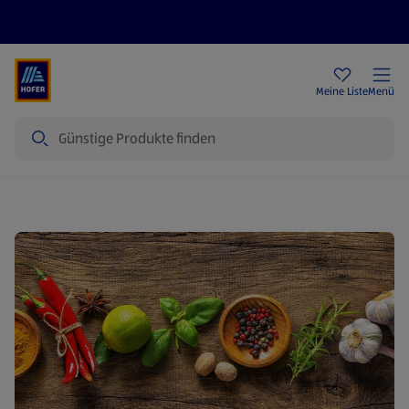
Rezeptwelt
Newsletter
HOFER Filialen
Meine Liste
Menü
Suche