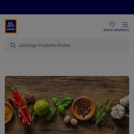
Rezeptwelt
Newsletter
HOFER Filialen
Meine Liste
Menü
Suche