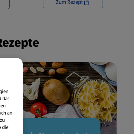
Zum Rezept
 Rezepte
e
gien
d das
nen
uch an
 zu
 die