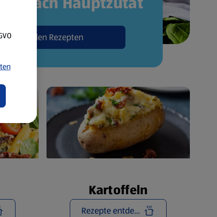
pte nach Hauptzutat
SGVO
Zu den Rezepten
ten
Kartoffeln
Rezepte entdecken