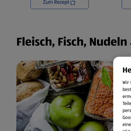
Zum Rezept
Fleisch, Fisch, Nudel
He
Wir 
best
erm
Teil
per
Goog
eine