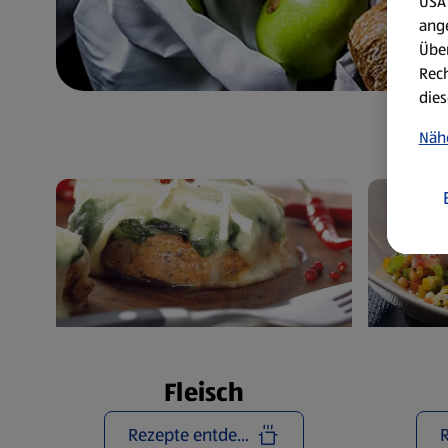
USA 
ang
Über
Rech
dies
Näh
Fleisch
Rezepte entdecken