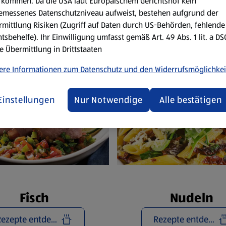
Reze
kommen. Da die USA laut Europäischem Gerichtshof kein
emessenes Datenschutzniveau aufweist, bestehen aufgrund der
mittlung Risiken (Zugriff auf Daten durch US-Behörden, fehlende
tsbehelfe). Ihr Einwilligung umfasst gemäß Art. 49 Abs. 1 lit. a D
e Übermittlung in Drittstaaten
ere Informationen zum Datenschutz und den Widerrufsmöglichkei
Einstellungen
Nur Notwendige
Alle bestätigen
Fisch
Nudeln
Rezepte entdecken
Rezepte entdecken