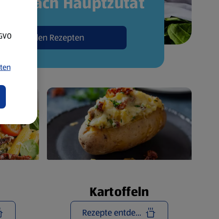
pte nach Hauptzutat
SGVO
Zu den Rezepten
ten
Kartoffeln
Rezepte entdecken