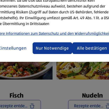
Reze
kommen. Da die USA laut Europäischem Gerichtshof kein
emessenes Datenschutzniveau aufweist, bestehen aufgrund der
mittlung Risiken (Zugriff auf Daten durch US-Behörden, fehlende
tsbehelfe). Ihr Einwilligung umfasst gemäß Art. 49 Abs. 1 lit. a D
e Übermittlung in Drittstaaten
ere Informationen zum Datenschutz und den Widerrufsmöglichkei
Einstellungen
Nur Notwendige
Alle bestätigen
Fisch
Nudeln
Rezepte entdecken
Rezepte entdecken