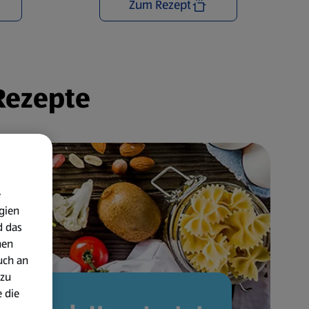
Zum Rezept
 Rezepte
e
gien
d das
nen
uch an
 zu
 die