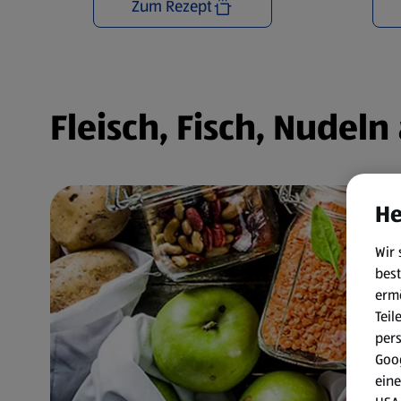
Zum Rezept
Fleisch, Fisch, Nudel
He
Wir 
best
erm
Teil
per
Goog
eine