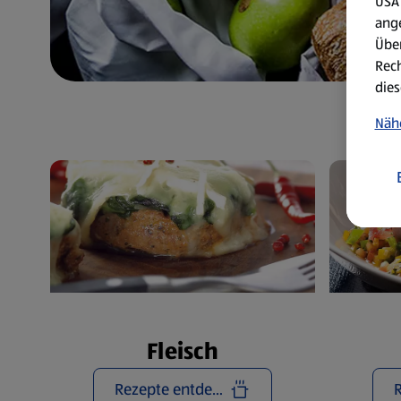
USA 
ang
Über
Rech
dies
Näh
Fleisch
Rezepte entdecken