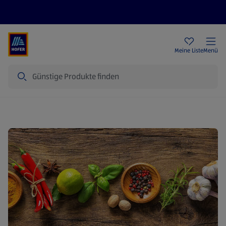
Rezeptwelt
Newsletter
HOFER Filialen
Meine Liste
Menü
Suche