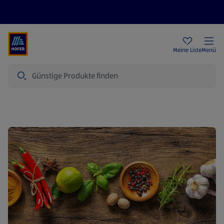
Rezeptwelt
Newsletter
HOFER Filialen
Meine Liste
Menü
Suche