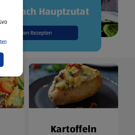
pte nach Hauptzutat
SGVO
Zu den Rezepten
ten
Kartoffeln