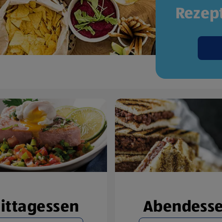
Rezept
ittagessen
Abendess