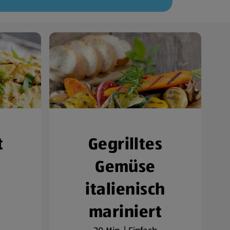
t
Gegrilltes
Gemüse
italienisch
mariniert