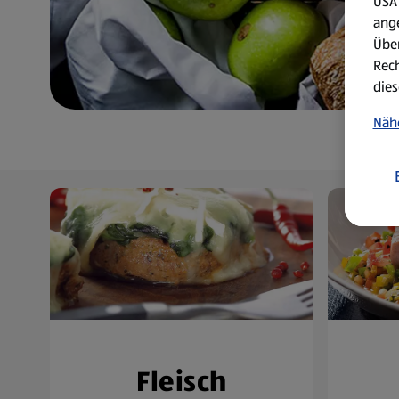
USA 
ang
Über
Rech
dies
Näh
Fleisch