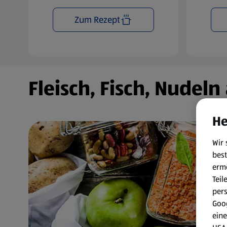
Zum Rezept
Fleisch, Fisch, Nudel
He
Wir 
best
erm
Teil
per
Goog
eine