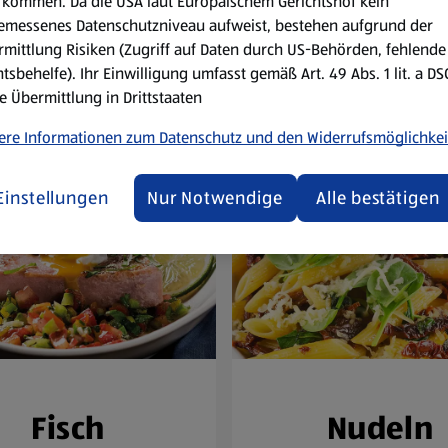
kommen. Da die USA laut Europäischem Gerichtshof kein
emessenes Datenschutzniveau aufweist, bestehen aufgrund der
Reze
mittlung Risiken (Zugriff auf Daten durch US-Behörden, fehlende
tsbehelfe). Ihr Einwilligung umfasst gemäß Art. 49 Abs. 1 lit. a D
e Übermittlung in Drittstaaten
ere Informationen zum Datenschutz und den Widerrufsmöglichkei
Einstellungen
Nur Notwendige
Alle bestätigen
Fisch
Nudeln