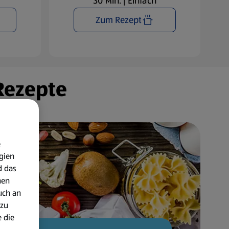
30 Min. | Einfach
Zum Rezept
 Rezepte
e
gien
d das
nen
uch an
 zu
 die