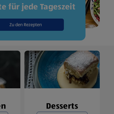
e für jede Tageszeit
Zu den Rezepten
en
Desserts