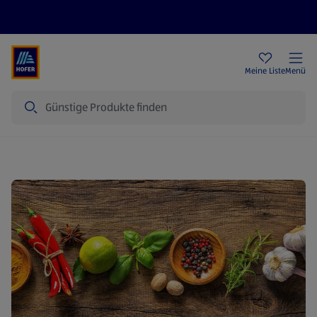
Rezeptwelt
Newsletter
HOFER Filialen
Meine Liste
Menü
Suche