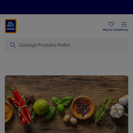
Rezeptwelt
Newsletter
HOFER Filialen
Meine Liste
Menü
Suche