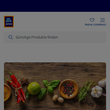
Rezeptwelt
Newsletter
HOFER Filialen
Meine Liste
Menü
Suche