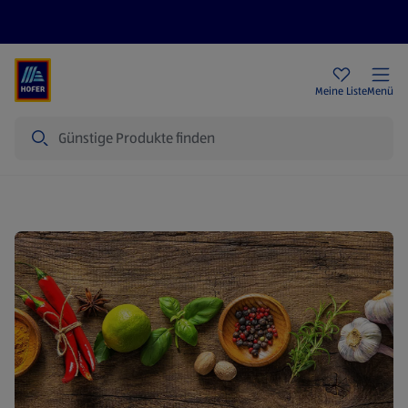
Rezeptwelt
Newsletter
HOFER Filialen
Meine Liste
Menü
Suche