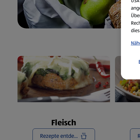
USA 
ang
Über
Rech
dies
Näh
Fleisch
Rezepte entdecken