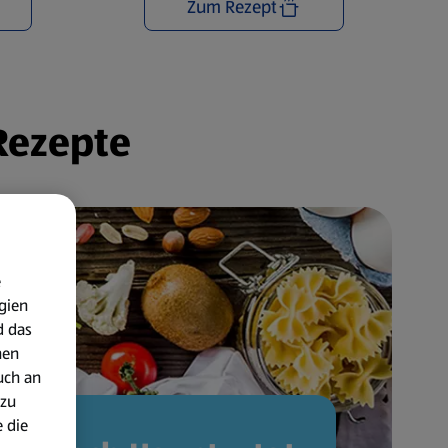
Zum Rezept
 Rezepte
e
gien
d das
nen
uch an
 zu
 die