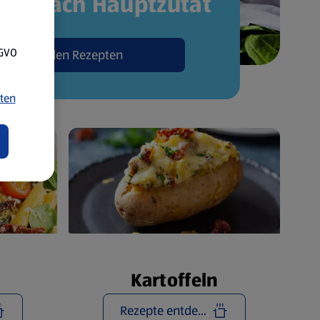
pte nach Hauptzutat
SGVO
Zu den Rezepten
ten
Kartoffeln
Rezepte entdecken