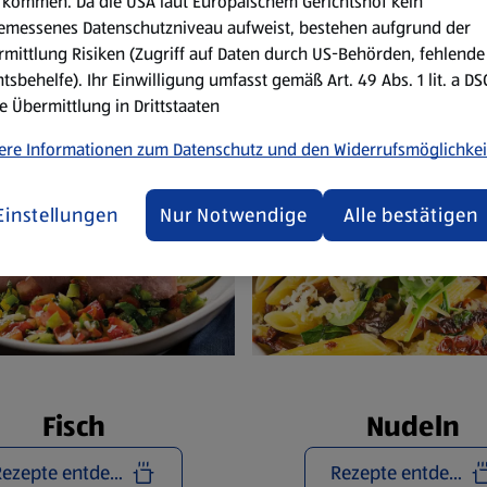
Reze
kommen. Da die USA laut Europäischem Gerichtshof kein
emessenes Datenschutzniveau aufweist, bestehen aufgrund der
mittlung Risiken (Zugriff auf Daten durch US-Behörden, fehlende
tsbehelfe). Ihr Einwilligung umfasst gemäß Art. 49 Abs. 1 lit. a D
e Übermittlung in Drittstaaten
ere Informationen zum Datenschutz und den Widerrufsmöglichkei
Einstellungen
Nur Notwendige
Alle bestätigen
Fisch
Nudeln
Rezepte entdecken
Rezepte entdecken