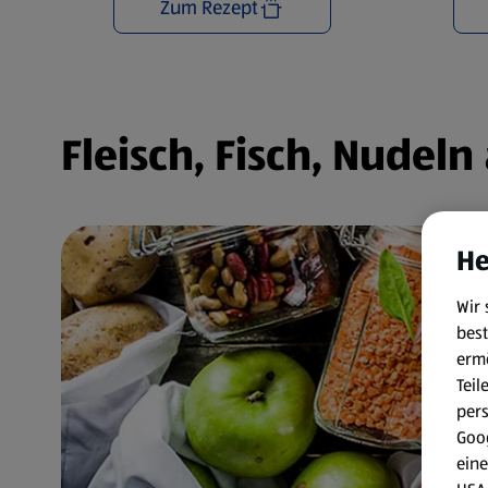
Zum Rezept
Fleisch, Fisch, Nudel
He
Wir 
best
erm
Teil
per
Goog
eine