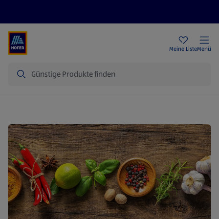
Rezeptwelt
Newsletter
HOFER Filialen
Meine Liste
Menü
Suche