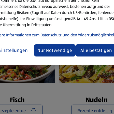
Reze
kommen. Da die USA laut Europäischem Gerichtshof kein
emessenes Datenschutzniveau aufweist, bestehen aufgrund der
mittlung Risiken (Zugriff auf Daten durch US-Behörden, fehlende
tsbehelfe). Ihr Einwilligung umfasst gemäß Art. 49 Abs. 1 lit. a D
e Übermittlung in Drittstaaten
ere Informationen zum Datenschutz und den Widerrufsmöglichkei
Einstellungen
Nur Notwendige
Alle bestätigen
Fisch
Nudeln
Rezepte entdecken
Rezepte entdecken