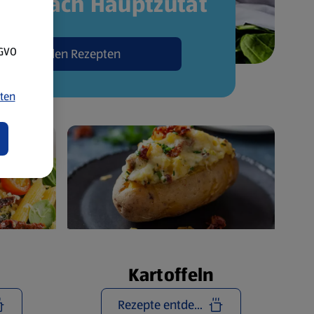
pte nach Hauptzutat
SGVO
Zu den Rezepten
ten
Kartoffeln
Rezepte entdecken