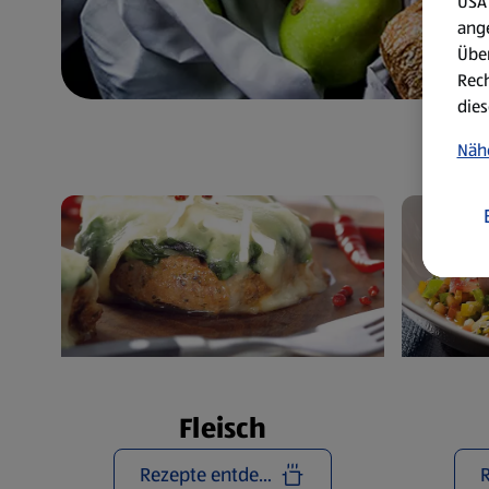
USA 
ang
Über
Rech
dies
Näh
Fleisch
Rezepte entdecken