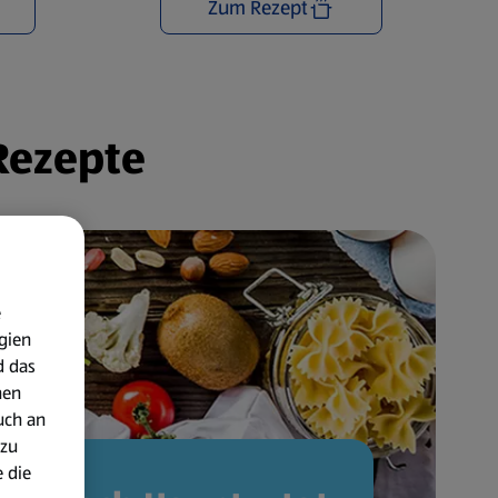
Zum Rezept
 Rezepte
e
gien
d das
nen
uch an
 zu
 die