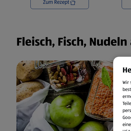
Zum Rezept
Fleisch, Fisch, Nudel
He
Wir 
best
erm
Teil
per
Goog
eine