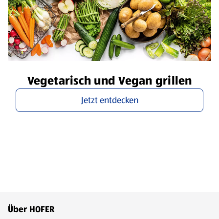
Vegetarisch und Vegan grillen
Jetzt entdecken
Fußzeilenmenü - weitere Links
Über HOFER