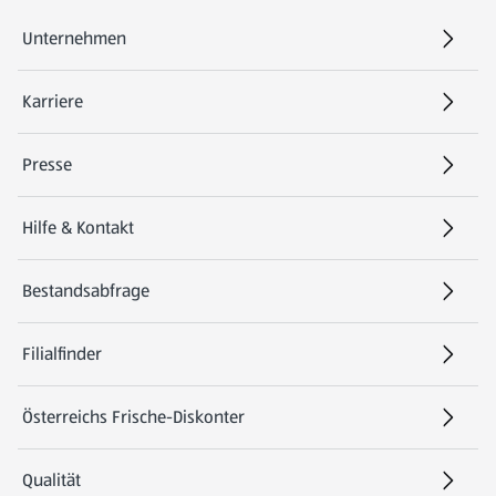
Unternehmen
Karriere
(öffnet in einem neuen Tab)
Presse
Hilfe & Kontakt
(öffnet in einem neuen Tab)
Bestandsabfrage
(öffnet in einem neuen Tab)
Filialfinder
Österreichs Frische-Diskonter
Qualität