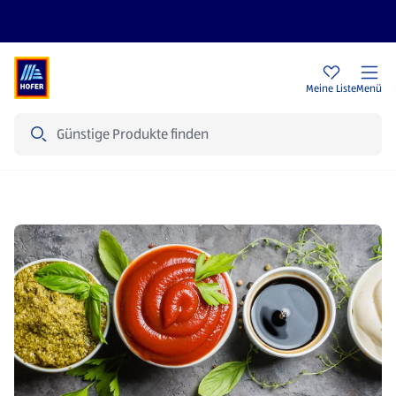
Rezeptwelt
Newsletter
HOFER Filialen
Meine Liste
Menü
Suche