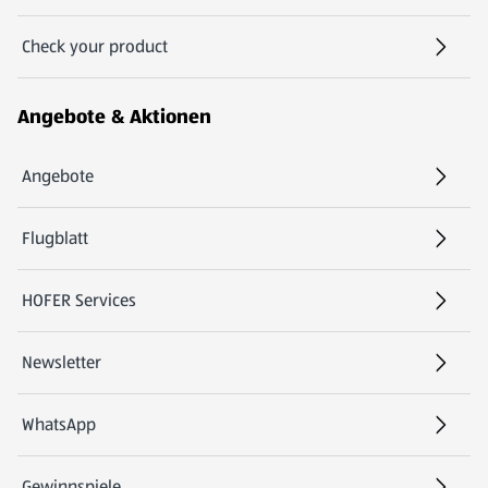
Check your product
(öffnet in einem neuen Tab)
Angebote & Aktionen
Angebote
Flugblatt
HOFER Services
Newsletter
WhatsApp
Gewinnspiele