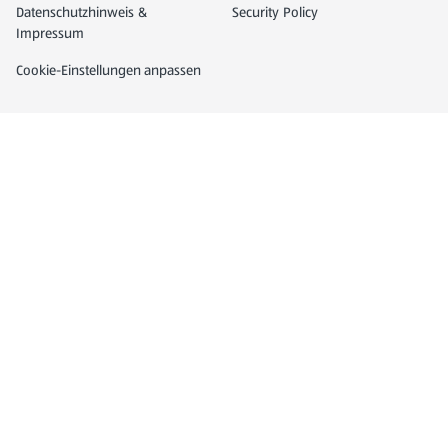
Datenschutz- und Richtlinienmenü
(öffnet in einem neuen Tab)
Datenschutzhinweis &
Security Policy
Impressum
Cookie-Einstellungen anpassen