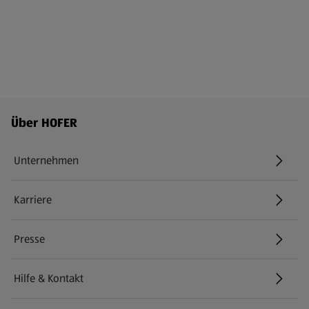
Fußzeilenmenü - weitere Links
Über HOFER
Unternehmen
Karriere
(öffnet in einem neuen Tab)
Presse
Hilfe & Kontakt
(öffnet in einem neuen Tab)