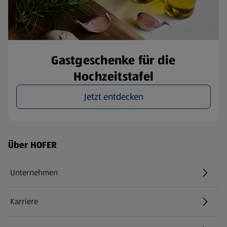
Gastgeschenke für die
Hochzeitstafel
Jetzt entdecken
Fußzeilenmenü - weitere Links
Über HOFER
Unternehmen
Karriere
(öffnet in einem neuen Tab)