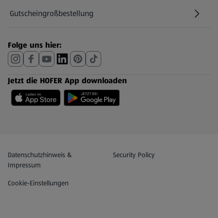
Gutscheingroßbestellung
(öffnet in einem neuen Tab)
Folge uns hier:
Jetzt die HOFER App downloaden
Datenschutz- und Richtlinienmenü
(öffnet in einem neuen Tab)
Datenschutzhinweis &
Security Policy
Impressum
Cookie-Einstellungen