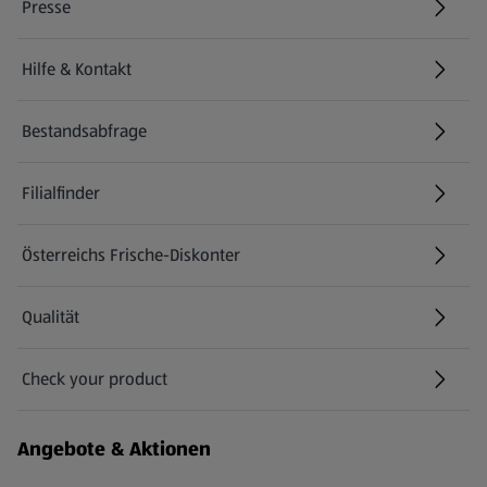
Presse
Hilfe & Kontakt
(öffnet in einem neuen Tab)
Bestandsabfrage
(öffnet in einem neuen Tab)
Filialfinder
Österreichs Frische-Diskonter
Qualität
Check your product
(öffnet in einem neuen Tab)
Angebote & Aktionen