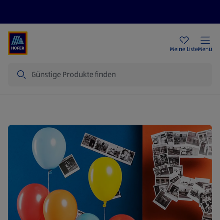
Rezeptwelt
Newsletter
HOFER Filialen
Meine Liste
Menü
Suche