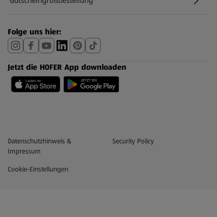
Gutscheingroßbestellung
(öffnet in einem neuen Tab)
Folge uns hier:
Jetzt die HOFER App downloaden
Datenschutz- und Richtlinienmenü
(öffnet in einem neuen Tab)
Datenschutzhinweis &
Security Policy
Impressum
Cookie-Einstellungen