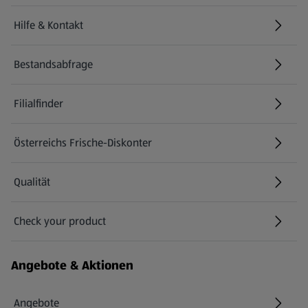
Hilfe & Kontakt
(öffnet in einem neuen Tab)
Bestandsabfrage
(öffnet in einem neuen Tab)
Filialfinder
Österreichs Frische-Diskonter
Qualität
Check your product
(öffnet in einem neuen Tab)
Angebote & Aktionen
Angebote