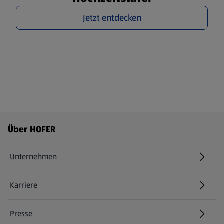
Jetzt entdecken
Fußzeilenmenü - weitere Links
Über HOFER
Unternehmen
Karriere
(öffnet in einem neuen Tab)
Presse