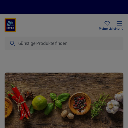
Rezeptwelt
Newsletter
HOFER Filialen
Meine Liste
Menü
Suche