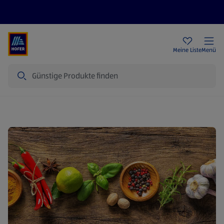
Rezeptwelt
Newsletter
HOFER Filialen
Meine Liste
Menü
Suche