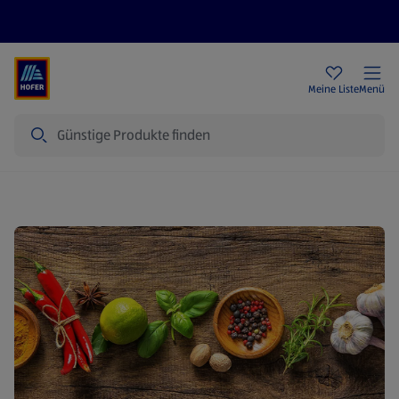
Rezeptwelt
Newsletter
HOFER Filialen
Meine Liste
Menü
Suche