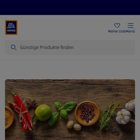
Rezeptwelt
Newsletter
HOFER Filialen
Meine Liste
Menü
Suche