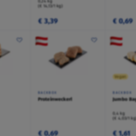
0,24 kg
(€ 14,13/1 kg)
€ 3,39
€ 0,69
Vegan
BACKBOX
BACKBOX
Proteinweckerl
Jumbo Ba
0,4 kg
(€ 4,03/1 kg
€ 0,69
€ 1,61