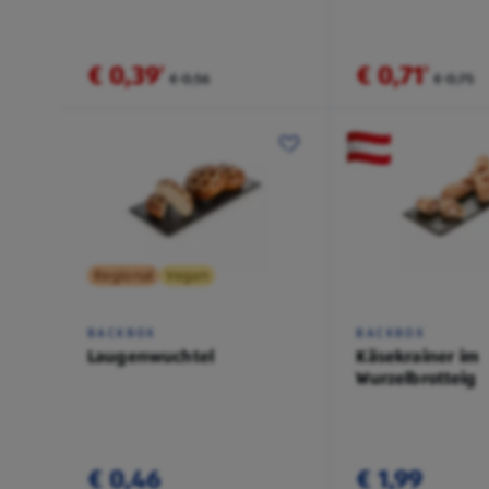
€ 0,39
€ 0,71
²
²
€ 0,56
€ 0,75
Regional
Vegan
BACKBOX
BACKBOX
Laugenwuchtel
Käsekrainer im
Wurzelbrotteig
€ 0,46
€ 1,99