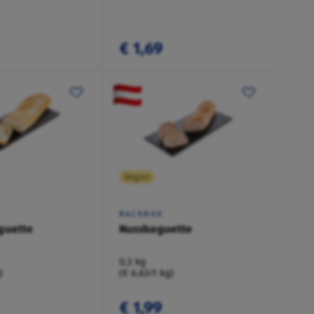
€ 1,69
Vegan
BACKBOX
guette
Nussbaguette
0,3 kg
)
(€ 6,63/1 kg)
€ 1,99