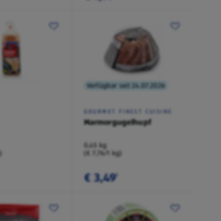
Verfügbar seit 24.07.2026
GOURMET FINEST CUISINE
Marmorgugelhupf
0,45 kg
)
(€ 7,76/1 kg)
€ 3,49
¹