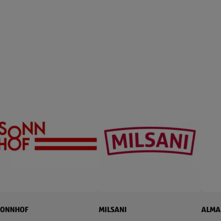
SONNHOF
MILSANI
ALMA