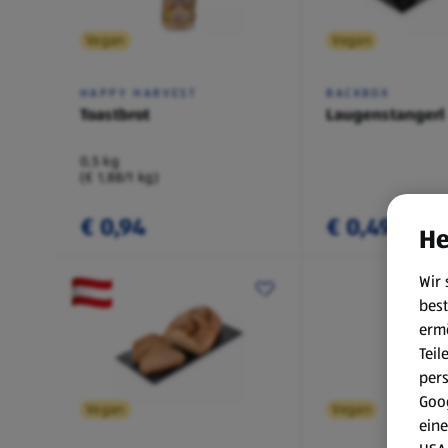
Vegan
Vegan
HAPPY HARVEST
BACKBOX
Toastbrot
Laugenstangerl
0,5 kg
(€ 1,88/1 kg)
€ 0,94
€ 0,49
He
Wir 
best
erm
Teil
per
Goog
Vegan
Vegan
eine