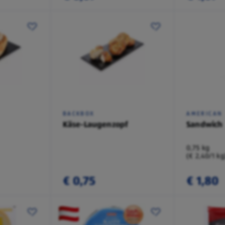
BACKBOX
AMERICAN
Käse-Laugenzopf
Sandwich
0,75 kg
(€ 2,40/1 kg
€ 0,75
€ 1,80