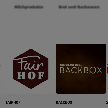
Milchprodukte
Brot und Backwaren
FAIRHOF
BACKBOX