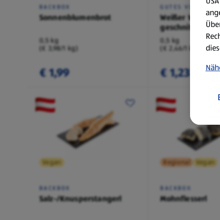
USA 
BACKBOX
GUTES VOM BÄCK
ang
Sonnenblumenbrot
Weißer Wecken
Über
geschnitten
Rech
0,5 kg
0,5 kg
dies
(€ 3,98/1 kg)
(€ 2,46/1 kg)
Näh
€ 1,99
€ 1,23
Vegan
Regional
Vegan
BACKBOX
BACKBOX
Salz-/Knusperstangerl
Mohnflesserl