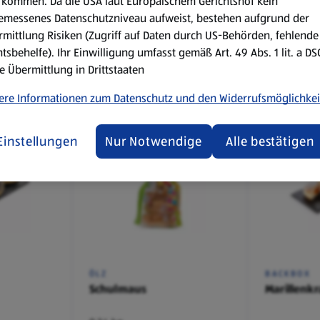
kommen. Da die USA laut Europäischem Gerichtshof kein
ER
BACKBOX
BACKBOX
emessenes Datenschutzniveau aufweist, bestehen aufgrund der
Vegetarisches
Kaiserse
mittlung Risiken (Zugriff auf Daten durch US-Behörden, fehlende
Pizzaweckerl
tsbehelfe). Ihr Einwilligung umfasst gemäß Art. 49 Abs. 1 lit. a D
e Übermittlung in Drittstaaten
ere Informationen zum Datenschutz und den Widerrufsmöglichkei
€ 0,79
€ 0,23
Einstellungen
Nur Notwendige
Alle bestätigen
ÖLZ
BACKBOX
Schulmaus
Marillenk