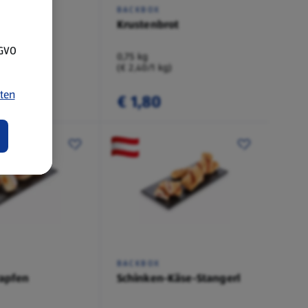
BACKBOX
mmel
Krustenbrot
SGVO
0,75 kg
(€ 2,40/1 kg)
ten
€ 1,80
BACKBOX
rapfen
Schinken-Käse-Stangerl