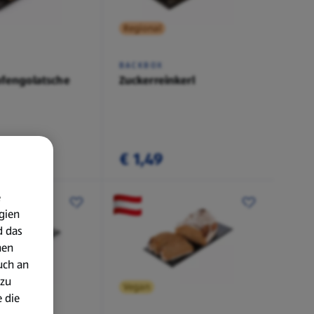
Regional
BACKBOX
pfengolatsche
Zuckerreinkerl
€ 1,49
e
gien
d das
nen
uch an
 zu
Vegan
 die