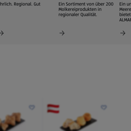
hrlich. Regional. Gut
Ein Sortiment von über 200
Ein u
Molkereiprodukten in
Meere
regionaler Qualität.
biete
ALMA