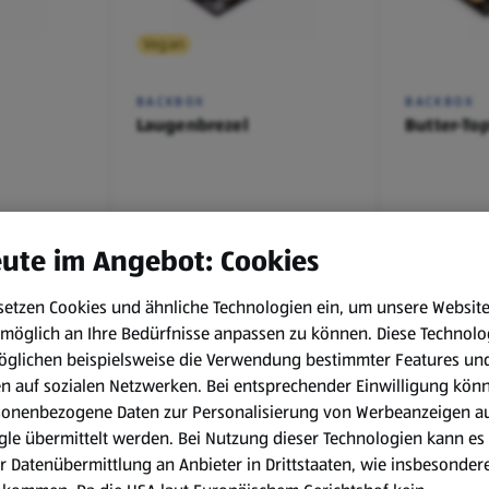
Vegan
BACKBOX
BACKBOX
Laugenbrezel
Butter-To
€ 0,49
€ 1,09
ute im Angebot: Cookies
setzen Cookies und ähnliche Technologien ein, um unsere Websit
möglich an Ihre Bedürfnisse anpassen zu können.
Diese Technolo
öglichen beispielsweise die Verwendung bestimmter Features un
en auf sozialen Netzwerken. Bei entsprechender Einwilligung kön
sonenbezogene Daten zur Personalisierung von Werbeanzeigen a
le übermittelt werden. Bei Nutzung dieser Technologien kann es
Vegan
r Datenübermittlung an Anbieter in Drittstaaten, wie insbesondere