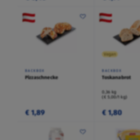
Vegan
BACKBOX
BACKBOX
Pizzaschnecke
Toskanabrot
0,36 kg
(€ 5,00/1 kg)
€ 1,89
€ 1,80