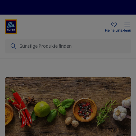
Rezeptwelt
Newsletter
HOFER Filialen
Meine Liste
Menü
Suche