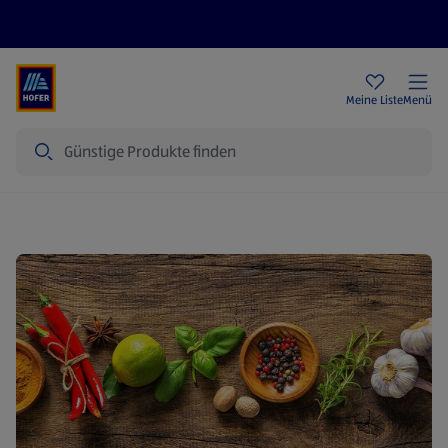
Rezeptwelt
Newsletter
HOFER Filialen
Meine Liste
Menü
Suche