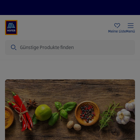
Rezeptwelt
Newsletter
HOFER Filialen
Meine Liste
Menü
Suche