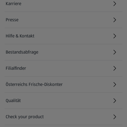
Karriere
(öffnet in einem neuen Tab)
Presse
Hilfe & Kontakt
(öffnet in einem neuen Tab)
Bestandsabfrage
(öffnet in einem neuen Tab)
Filialfinder
Österreichs Frische-Diskonter
Qualität
Check your product
(öffnet in einem neuen Tab)