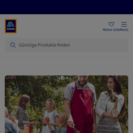
Rezeptwelt
Newsletter
HOFER Filialen
Meine Liste
Menü
Suche