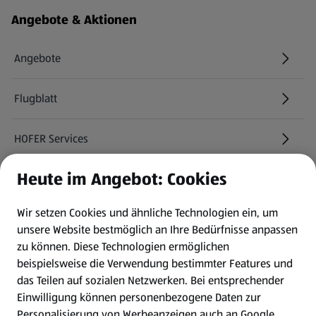
Angebote & Aktionen
Angebote
Flugblatt
HOFER Services
Heute im Angebot: Cookies
Newsletter
Wir setzen Cookies und ähnliche Technologien ein, um
WhatsApp
unsere Website bestmöglich an Ihre Bedürfnisse anpassen
zu können.
Diese Technologien ermöglichen
Gewinnspiele
beispielsweise die Verwendung bestimmter Features und
das Teilen auf sozialen Netzwerken. Bei entsprechender
Einwilligung können personenbezogene Daten zur
Mein HOFER. Meine Einkäufe.
Personalisierung von Werbeanzeigen auch an Google