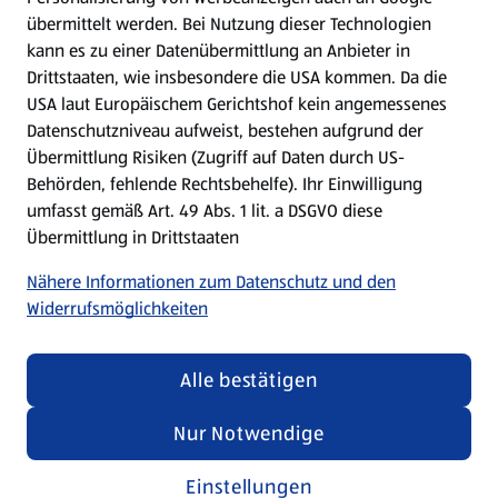
übermittelt werden. Bei Nutzung dieser Technologien
Meine Meinung. Mein HOFER.
kann es zu einer Datenübermittlung an Anbieter in
Drittstaaten, wie insbesondere die USA kommen. Da die
Gutscheingroßbestellung
USA laut Europäischem Gerichtshof kein angemessenes
(öffnet in einem neuen Tab)
Datenschutzniveau aufweist, bestehen aufgrund der
Übermittlung Risiken (Zugriff auf Daten durch US-
Folge uns hier:
Behörden, fehlende Rechtsbehelfe). Ihr Einwilligung
umfasst gemäß Art. 49 Abs. 1 lit. a DSGVO diese
Übermittlung in Drittstaaten
Jetzt die HOFER App downloaden
Nähere Informationen zum Datenschutz und den
Widerrufsmöglichkeiten
Alle bestätigen
Datenschutz- und Richtlinienmenü
(öffnet in einem neuen Tab)
Datenschutzhinweis &
Security Policy
Nur Notwendige
Impressum
Einstellungen
Cookie-Einstellungen