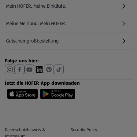
Mein HOFER. Meine Einkäufe.
Meine Meinung. Mein HOFER.
Gutscheingroßbestellung
(öffnet in einem neuen Tab)
Folge uns hier:
Jetzt die HOFER App downloaden
Datenschutz- und Richtlinienmenü
(öffnet in einem neuen Tab)
Datenschutzhinweis &
Security Policy
Impressum