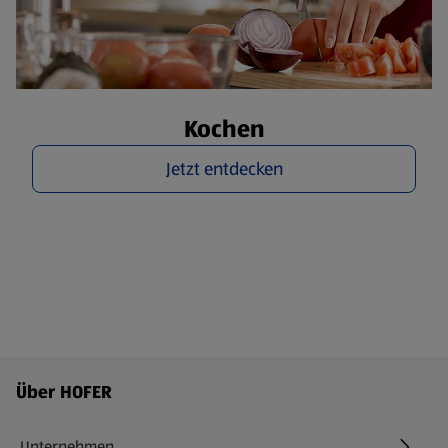
Kochen
Jetzt entdecken
Fußzeilenmenü - weitere Links
Über HOFER
Unternehmen