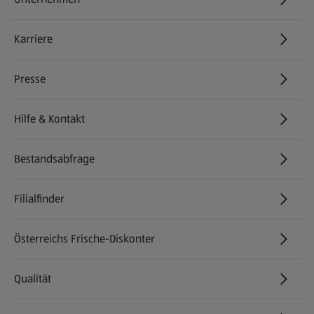
Karriere
(öffnet in einem neuen Tab)
Presse
Hilfe & Kontakt
(öffnet in einem neuen Tab)
Bestandsabfrage
(öffnet in einem neuen Tab)
Filialfinder
Österreichs Frische-Diskonter
Qualität