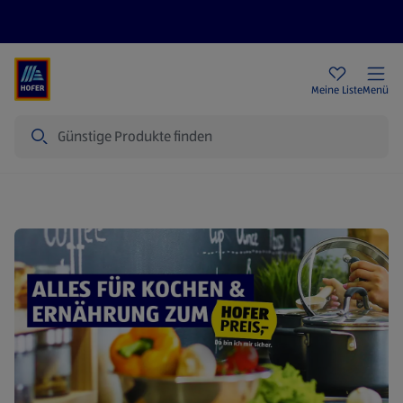
Rezeptwelt
Newsletter
HOFER Filialen
Meine Liste
Menü
Suche