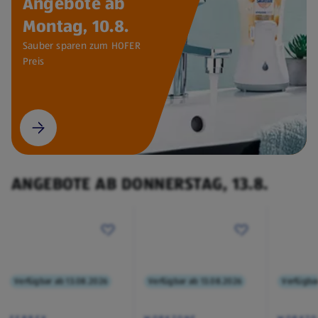
Angebote ab
Montag, 10.8.
Sauber sparen zum HOFER
Preis
ANGEBOTE AB DONNERSTAG, 13.8.
Verfügbar ab 13.08.2026
Verfügbar ab 13.08.2026
Verfügba