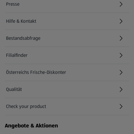
Presse
Hilfe & Kontakt
(öffnet in einem neuen Tab)
Bestandsabfrage
(öffnet in einem neuen Tab)
Filialfinder
Österreichs Frische-Diskonter
Qualität
Check your product
(öffnet in einem neuen Tab)
Angebote & Aktionen