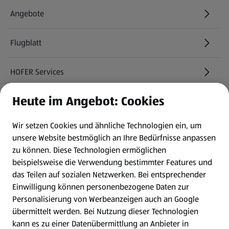
Angebote
Flugblatt
HOFER Services
Heute im Angebot: Cookies
Newsletter
Wir setzen Cookies und ähnliche Technologien ein, um
WhatsApp
unsere Website bestmöglich an Ihre Bedürfnisse anpassen
zu können.
Diese Technologien ermöglichen
Gewinnspiele
beispielsweise die Verwendung bestimmter Features und
das Teilen auf sozialen Netzwerken. Bei entsprechender
Einwilligung können personenbezogene Daten zur
Mein HOFER. Meine Einkäufe.
Personalisierung von Werbeanzeigen auch an Google
übermittelt werden. Bei Nutzung dieser Technologien
Meine Meinung. Mein HOFER.
kann es zu einer Datenübermittlung an Anbieter in