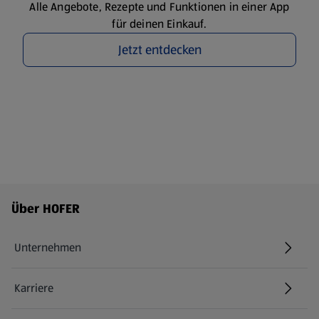
Alle Angebote, Rezepte und Funktionen in einer App
für deinen Einkauf.
Jetzt entdecken
Fußzeilenmenü - weitere Links
Über HOFER
Unternehmen
Karriere
(öffnet in einem neuen Tab)