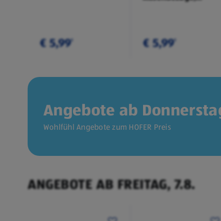
Doppelpkg.
€ 5,99
€ 5,99
¹
¹
Angebote ab Donnerstag
Wohlfühl Angebote zum HOFER Preis
ANGEBOTE AB FREITAG, 7.8.