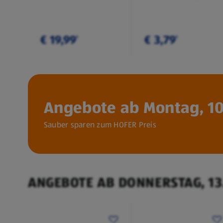
€ 19,99
€ 3,79
¹
¹
Angebote ab Montag, 10
Sauber sparen zum HOFER Preis
ANGEBOTE AB DONNERSTAG, 13