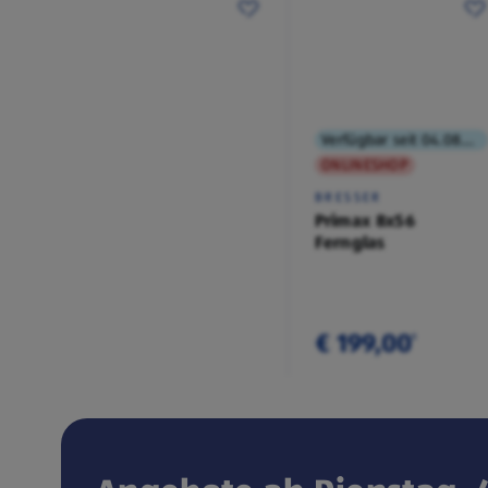
Verfügbar seit 04.08.2026
ONLINESHOP
BRESSER
Primax 8x56
Fernglas
€ 199,00
¹