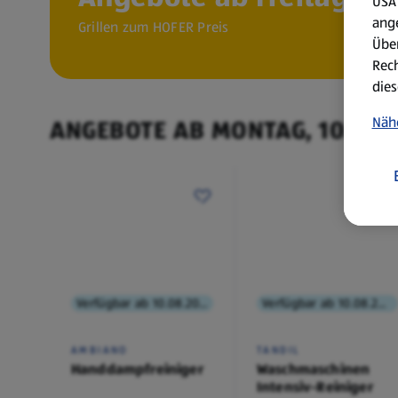
USA 
ang
Grillen zum HOFER Preis
Über
Rech
dies
Näh
ANGEBOTE AB MONTAG, 10.8.
Verfügbar ab 10.08.2026
Verfügbar ab 10.08.2026
AMBIANO
TANDIL
Handdampfreiniger
Waschmaschinen
Intensiv-Reiniger