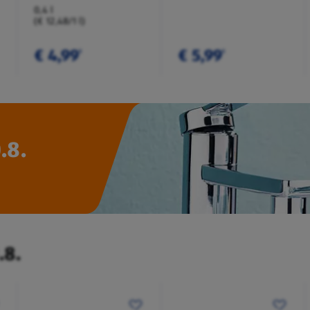
0,4 l
(€ 12,48/1 l)
€ 4,99
€ 5,99
¹
¹
.8.
.8.