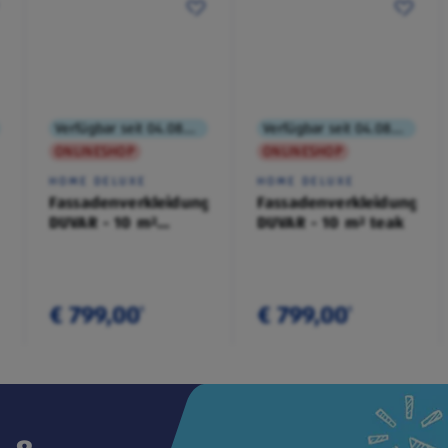
Verfügbar seit 04.08.2026
Verfügbar seit 04.08.2026
ONLINESHOP
ONLINESHOP
HOME DELUXE
HOME DELUXE
Fassadenverkleidung
Fassadenverkleidung
DUVAR - 10 m²
DUVAR - 10 m² teak
anthrazit
€ 799,00
€ 799,00
¹
¹