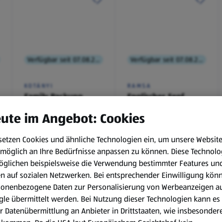
Verfügbar seit 07.08.2026
Verfügbar seit 07.08.2026
KOTÁNYI
RAMSA
Family Packung,
Englischer Senf
Brathendl
ute im Angebot: Cookies
Würzmischung
0,1 kg
(€ 9,90/1 kg)
setzen Cookies und ähnliche Technologien ein, um unsere Websit
€ 2,49
€ 0,99
möglich an Ihre Bedürfnisse anpassen zu können.
Diese Technolo
¹
¹
˒
²
€ 1,29
öglichen beispielsweise die Verwendung bestimmter Features un
en auf sozialen Netzwerken. Bei entsprechender Einwilligung kön
sonenbezogene Daten zur Personalisierung von Werbeanzeigen a
le übermittelt werden. Bei Nutzung dieser Technologien kann es
r Datenübermittlung an Anbieter in Drittstaaten, wie insbesondere
.