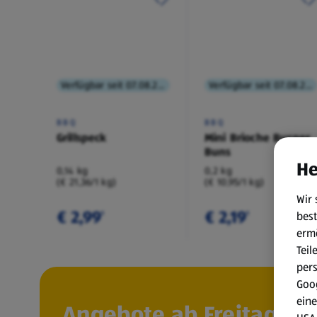
Verfügbar seit 07.08.2026
Verfügbar seit 07.08.2026
BBQ
BBQ
Grillspeck
Mini Brioche Burger
Buns
He
0,14 kg
0,2 kg
(€ 21,36/1 kg)
(€ 10,95/1 kg)
Wir 
€ 2,99
€ 2,19
best
¹
¹
erm
Teil
per
Goog
eine
Angebote ab Freitag, 7.8