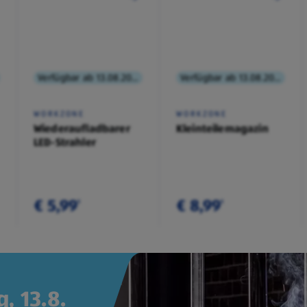
Verfügbar ab 13.08.2026
Verfügbar ab 13.08.2026
WORKZONE
WORKZONE
Wiederaufladbarer
Kleinteilemagazin
LED-Strahler
€ 5,99
€ 8,99
¹
¹
, 13.8.