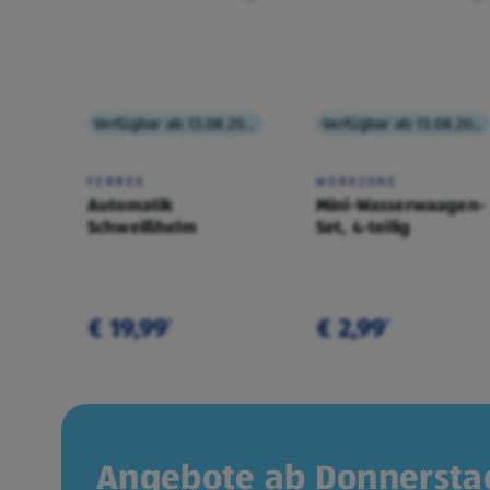
Verfügbar ab 13.08.2026
Verfügbar ab 13.08.2026
FERREX
WORKZONE
Automatik
Mini-Wasserwaagen-
Schweißhelm
Set, 4-teilig
€ 19,99
€ 2,99
¹
¹
Angebote ab Donnerstag