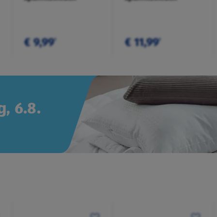
€ 9,99
€ 11,99
¹
¹
, 6.8.