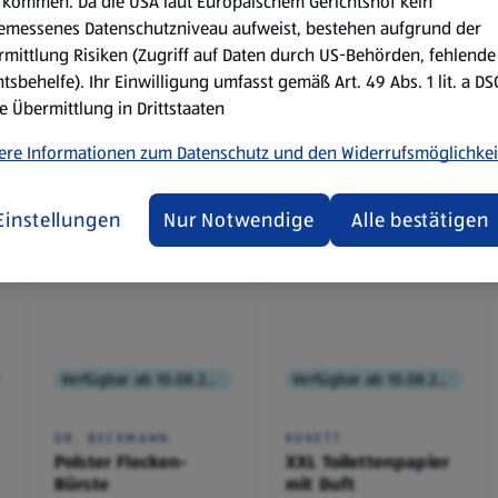
kommen. Da die USA laut Europäischem Gerichtshof kein
emessenes Datenschutzniveau aufweist, bestehen aufgrund der
mittlung Risiken (Zugriff auf Daten durch US-Behörden, fehlende
tsbehelfe). Ihr Einwilligung umfasst gemäß Art. 49 Abs. 1 lit. a D
e Übermittlung in Drittstaaten
ere Informationen zum Datenschutz und den Widerrufsmöglichkei
Einstellungen
Nur Notwendige
Alle bestätigen
Verfügbar ab 10.08.2026
Verfügbar ab 10.08.2026
DR. BECKMANN
KOKETT
Polster Flecken-
XXL Toilettenpapier
Bürste
mit Duft