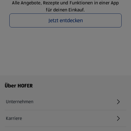
Alle Angebote, Rezepte und Funktionen in einer App
für deinen Einkauf.
Jetzt entdecken
Fußzeilenmenü - weitere Links
Über HOFER
Unternehmen
Karriere
(öffnet in einem neuen Tab)