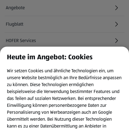
Angebote
Flugblatt
HOFER Services
Heute im Angebot: Cookies
Newsletter
Wir setzen Cookies und ähnliche Technologien ein, um
WhatsApp
unsere Website bestmöglich an Ihre Bedürfnisse anpassen
zu können.
Diese Technologien ermöglichen
Gewinnspiele
beispielsweise die Verwendung bestimmter Features und
das Teilen auf sozialen Netzwerken. Bei entsprechender
Einwilligung können personenbezogene Daten zur
Mein HOFER. Meine Einkäufe.
Personalisierung von Werbeanzeigen auch an Google
übermittelt werden. Bei Nutzung dieser Technologien
Meine Meinung. Mein HOFER.
kann es zu einer Datenübermittlung an Anbieter in