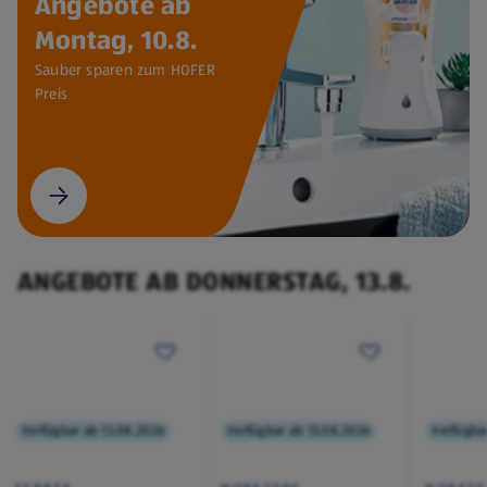
Angebote ab
Montag, 10.8.
Sauber sparen zum HOFER
Preis
ANGEBOTE AB DONNERSTAG, 13.8.
Verfügbar ab 13.08.2026
Verfügbar ab 13.08.2026
Verfügba