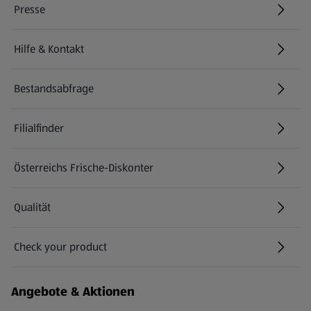
Presse
Hilfe & Kontakt
(öffnet in einem neuen Tab)
Bestandsabfrage
(öffnet in einem neuen Tab)
Filialfinder
Österreichs Frische-Diskonter
Qualität
Check your product
(öffnet in einem neuen Tab)
Angebote & Aktionen