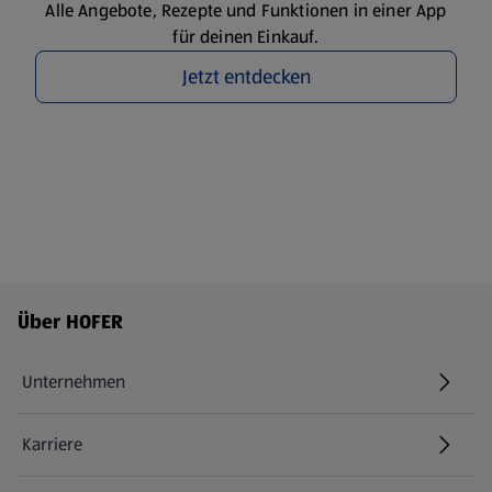
Alle Angebote, Rezepte und Funktionen in einer App
für deinen Einkauf.
Jetzt entdecken
Fußzeilenmenü - weitere Links
Über HOFER
Unternehmen
Karriere
(öffnet in einem neuen Tab)