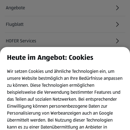
Angebote
Flugblatt
HOFER Services
Heute im Angebot: Cookies
Newsletter
Wir setzen Cookies und ähnliche Technologien ein, um
WhatsApp
unsere Website bestmöglich an Ihre Bedürfnisse anpassen
zu können.
Diese Technologien ermöglichen
Gewinnspiele
beispielsweise die Verwendung bestimmter Features und
das Teilen auf sozialen Netzwerken. Bei entsprechender
Einwilligung können personenbezogene Daten zur
Mein HOFER. Meine Einkäufe.
Personalisierung von Werbeanzeigen auch an Google
übermittelt werden. Bei Nutzung dieser Technologien
Meine Meinung. Mein HOFER.
kann es zu einer Datenübermittlung an Anbieter in