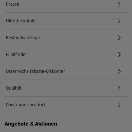
Presse
Hilfe & Kontakt
(öffnet in einem neuen Tab)
Bestandsabfrage
(öffnet in einem neuen Tab)
Filialfinder
Österreichs Frische-Diskonter
Qualität
Check your product
(öffnet in einem neuen Tab)
Angebote & Aktionen