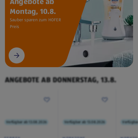
Angebote ab
Montag, 10.8.
Sauber sparen zum HOFER
Preis
ANGEBOTE AB DONNERSTAG, 13.8.
Verfügbar ab 13.08.2026
Verfügbar ab 13.08.2026
Verfügba