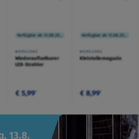
Verfügbar ab 13.08.2026
Verfügbar ab 13.08.2026
WORKZONE
WORKZONE
Wiederaufladbarer
Kleinteilemagazin
LED-Strahler
€ 5,99
€ 8,99
¹
¹
, 13.8.