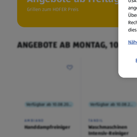
USA 
ang
Grillen zum HOFER Preis
Über
Rech
dies
Näh
ANGEBOTE AB MONTAG, 10.8.
Verfügbar ab 10.08.2026
Verfügbar ab 10.08.2026
AMBIANO
TANDIL
Handdampfreiniger
Waschmaschinen
Intensiv-Reiniger