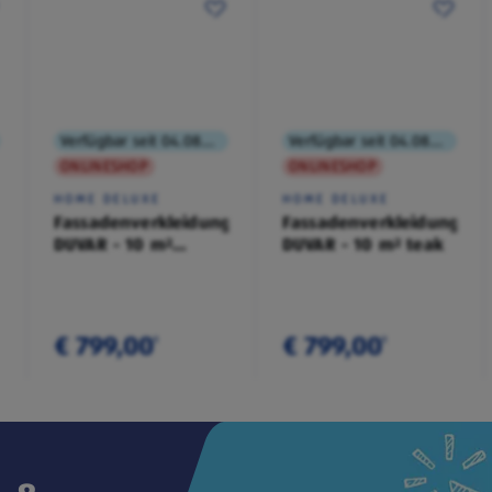
Verfügbar seit 04.08.2026
Verfügbar seit 04.08.2026
ONLINESHOP
ONLINESHOP
HOME DELUXE
HOME DELUXE
Fassadenverkleidung
Fassadenverkleidung
DUVAR - 10 m²
DUVAR - 10 m² teak
anthrazit
€ 799,00
€ 799,00
¹
¹