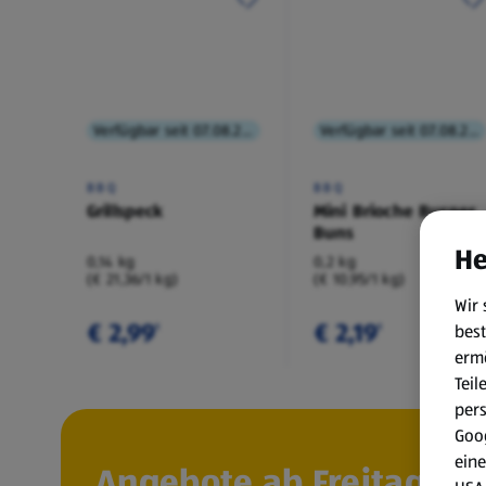
Verfügbar seit 07.08.2026
Verfügbar seit 07.08.2026
BBQ
BBQ
Grillspeck
Mini Brioche Burger
Buns
He
0,14 kg
0,2 kg
(€ 21,36/1 kg)
(€ 10,95/1 kg)
Wir 
€ 2,99
€ 2,19
best
¹
¹
erm
Teil
per
Goog
eine
Angebote ab Freitag, 7.8