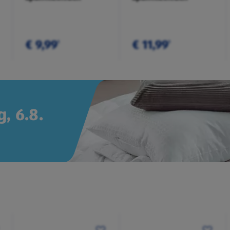
€ 9,99
€ 11,99
¹
¹
, 6.8.