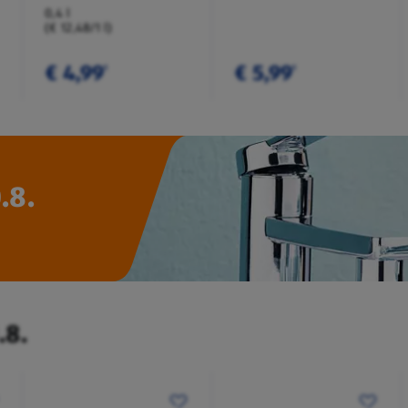
0,4 l
(€ 12,48/1 l)
€ 4,99
€ 5,99
¹
¹
.8.
.8.