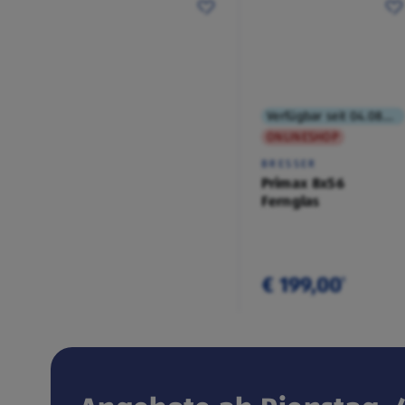
Verfügbar seit 04.08.2026
ONLINESHOP
BRESSER
Primax 8x56
Fernglas
€ 199,00
¹