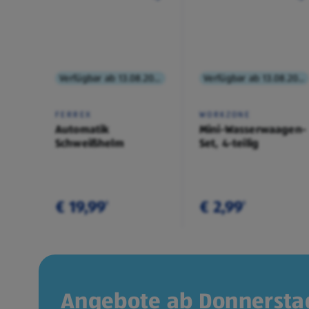
Verfügbar ab 13.08.2026
Verfügbar ab 13.08.2026
FERREX
WORKZONE
Automatik
Mini-Wasserwaagen-
Schweißhelm
Set, 4-teilig
€ 19,99
€ 2,99
¹
¹
Angebote ab Donnerstag