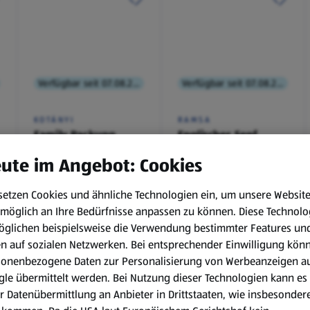
Verfügbar seit 07.08.2026
Verfügbar seit 07.08.2026
KOTÁNYI
RAMSA
Family Packung,
Englischer Senf
Brathendl
ute im Angebot: Cookies
Würzmischung
0,1 kg
(€ 9,90/1 kg)
setzen Cookies und ähnliche Technologien ein, um unsere Websit
€ 2,49
€ 0,99
möglich an Ihre Bedürfnisse anpassen zu können.
Diese Technolo
¹
¹
˒
²
€ 1,29
öglichen beispielsweise die Verwendung bestimmter Features un
en auf sozialen Netzwerken. Bei entsprechender Einwilligung kön
sonenbezogene Daten zur Personalisierung von Werbeanzeigen a
le übermittelt werden. Bei Nutzung dieser Technologien kann es
r Datenübermittlung an Anbieter in Drittstaaten, wie insbesondere
.