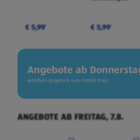
Doppelpkg.
€ 5,99
€ 5,99
¹
¹
Angebote ab Donnerstag
Wohlfühl Angebote zum HOFER Preis
ANGEBOTE AB FREITAG, 7.8.