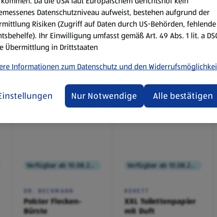
kommen. Da die USA laut Europäischem Gerichtshof kein
emessenes Datenschutzniveau aufweist, bestehen aufgrund der
mittlung Risiken (Zugriff auf Daten durch US-Behörden, fehlende
tsbehelfe). Ihr Einwilligung umfasst gemäß Art. 49 Abs. 1 lit. a D
e Übermittlung in Drittstaaten
ere Informationen zum Datenschutz und den Widerrufsmöglichkei
Einstellungen
Nur Notwendige
Alle bestätigen
Verfügbar ab 10.08.2026
Verfügbar ab 10.08.2026
DR. BECKMANN
KOKETT
Polster Flecken-
XXL Toilettenpapier
Bürste
mit Duft