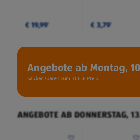
€ 19,99
€ 3,79
¹
¹
Angebote ab Montag, 10
Sauber sparen zum HOFER Preis
ANGEBOTE AB DONNERSTAG, 13