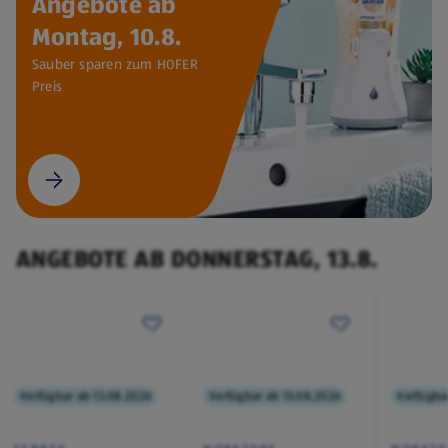
Angebote ab
Montag, 10.8.
Sauber sparen zum HOFER
Preis
ANGEBOTE AB DONNERSTAG, 13.8.
Verfügbar ab 13.08.2026
Verfügbar ab 13.08.2026
Verfügba