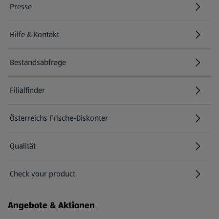
Presse
Hilfe & Kontakt
(öffnet in einem neuen Tab)
Bestandsabfrage
(öffnet in einem neuen Tab)
Filialfinder
Österreichs Frische-Diskonter
Qualität
Check your product
(öffnet in einem neuen Tab)
Angebote & Aktionen