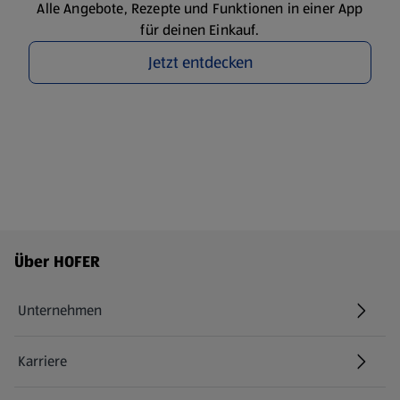
Alle Angebote, Rezepte und Funktionen in einer App
für deinen Einkauf.
Jetzt entdecken
Fußzeilenmenü - weitere Links
Über HOFER
Unternehmen
Karriere
(öffnet in einem neuen Tab)