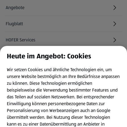
Angebote
Flugblatt
HOFER Services
Heute im Angebot: Cookies
Newsletter
Wir setzen Cookies und ähnliche Technologien ein, um
WhatsApp
unsere Website bestmöglich an Ihre Bedürfnisse anpassen
zu können.
Diese Technologien ermöglichen
Gewinnspiele
beispielsweise die Verwendung bestimmter Features und
das Teilen auf sozialen Netzwerken. Bei entsprechender
Einwilligung können personenbezogene Daten zur
Mein HOFER. Meine Einkäufe.
Personalisierung von Werbeanzeigen auch an Google
übermittelt werden. Bei Nutzung dieser Technologien
Meine Meinung. Mein HOFER.
kann es zu einer Datenübermittlung an Anbieter in