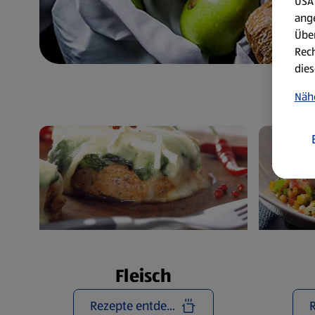
USA 
ang
Über
Rech
dies
Näh
Fleisch
Rezepte entdecken