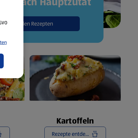
pte nach Hauptzutat
SGVO
Zu den Rezepten
ten
Kartoffeln
Rezepte entdecken