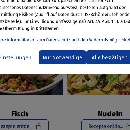
Reze
kommen. Da die USA laut Europäischem Gerichtshof kein
emessenes Datenschutzniveau aufweist, bestehen aufgrund der
mittlung Risiken (Zugriff auf Daten durch US-Behörden, fehlende
tsbehelfe). Ihr Einwilligung umfasst gemäß Art. 49 Abs. 1 lit. a D
e Übermittlung in Drittstaaten
ere Informationen zum Datenschutz und den Widerrufsmöglichkei
Einstellungen
Nur Notwendige
Alle bestätigen
Fisch
Nudeln
Rezepte entdecken
Rezepte entdecken