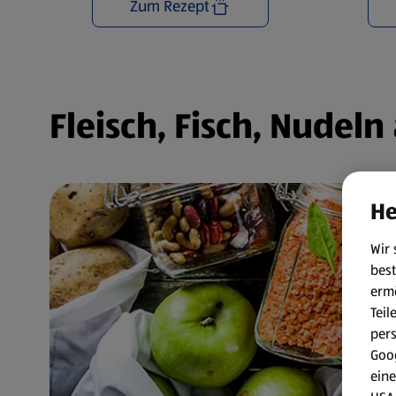
Zum Rezept
Fleisch, Fisch, Nudel
He
Wir 
best
erm
Teil
per
Goog
eine