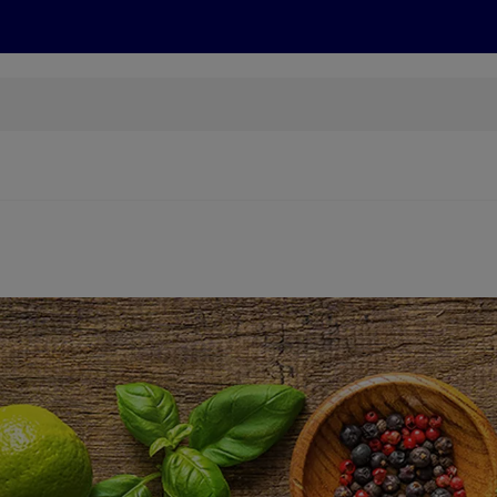
Grillen
ONLINESHOP
HOFER REISEN, HoT, FOTOS, GRÜN
(öffnet in einem neuen Tab)