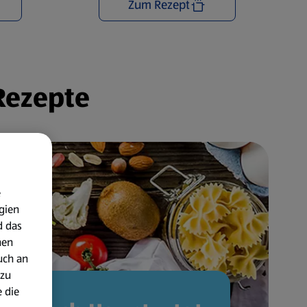
Zum Rezept
 Rezepte
e
gien
d das
nen
uch an
 zu
 die