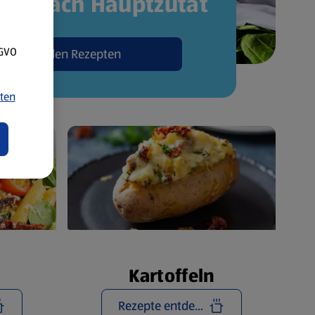
pte nach Hauptzutat
SGVO
Zu den Rezepten
ten
Kartoffeln
Rezepte entdecken