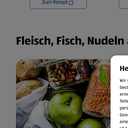
Zum Rezept
Fleisch, Fisch, Nudel
He
Wir 
best
erm
Teil
per
Goog
eine