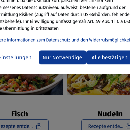
Reze
kommen. Da die USA laut Europäischem Gerichtshof kein
emessenes Datenschutzniveau aufweist, bestehen aufgrund der
mittlung Risiken (Zugriff auf Daten durch US-Behörden, fehlende
tsbehelfe). Ihr Einwilligung umfasst gemäß Art. 49 Abs. 1 lit. a D
e Übermittlung in Drittstaaten
ere Informationen zum Datenschutz und den Widerrufsmöglichkei
Einstellungen
Nur Notwendige
Alle bestätigen
Fisch
Nudeln
Rezepte entdecken
Rezepte entdecken