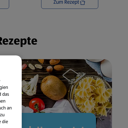
Zum Rezept
 Rezepte
e
gien
d das
nen
uch an
 zu
 die