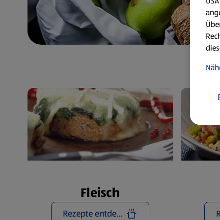
USA 
ang
Über
Rech
dies
Näh
Fleisch
Rezepte entdecken