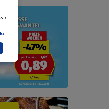
SGVO
ten