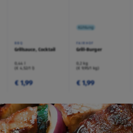
Kühlung
BBQ
FAIRHOF
Grillsauce, Cocktail
Grill-Burger
0,44 l
0,2 kg
(€ 4,52/1 l)
(€ 9,95/1 kg)
€ 1,99
€ 1,99