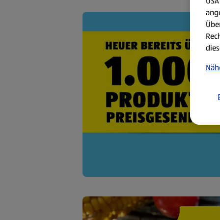
USA 
ang
Über
Rech
dies
Näh