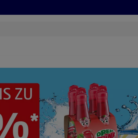
Grillen
ONLINESHOP
HOFER REISEN, HoT, FOTOS, GRÜN
(öffnet in einem neuen Tab)