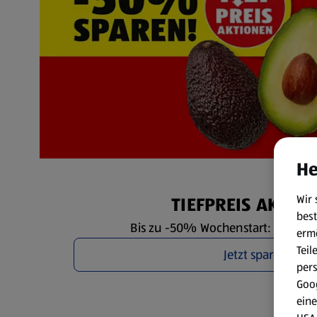
He
Wir 
TIEFPREIS AKTIO
best
Bis zu -50% Wochenstart: Mo. 3.8. 
erm
Teil
Jetzt sparen
per
Goog
eine