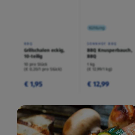
Kühlung
BBQ
SONNHOF BBQ
Grillschalen eckig,
BBQ Knusperbauch,
10-teilig
BBQ
10 pro Stück
1 kg
(€ 0,20/1 pro Stück)
(€ 12,99/1 kg)
€ 1,95
€ 12,99