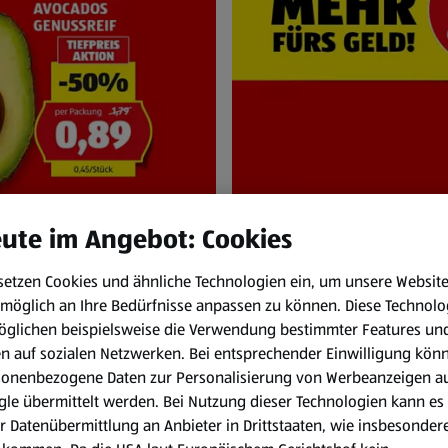
ute im Angebot: Cookies
setzen Cookies und ähnliche Technologien ein, um unsere Websit
NEN
HOFER Pr
möglich an Ihre Bedürfnisse anpassen zu können.
Diese Technolo
bis Do. 6.8.
Immer zum HOFER
öglichen beispielsweise die Verwendung bestimmter Features un
en auf sozialen Netzwerken. Bei entsprechender Einwilligung kön
sonenbezogene Daten zur Personalisierung von Werbeanzeigen a
le übermittelt werden. Bei Nutzung dieser Technologien kann es
r Datenübermittlung an Anbieter in Drittstaaten, wie insbesondere