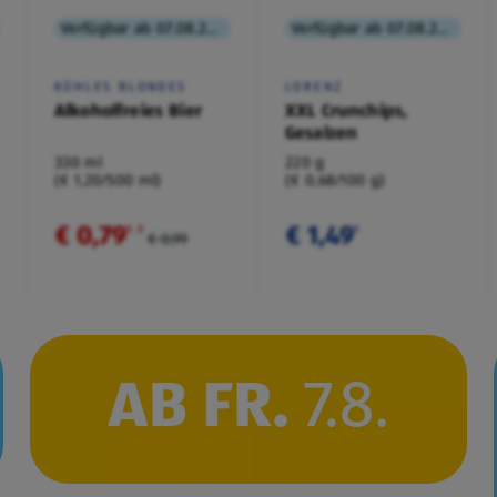
Verfügbar ab 07.08.2026
Verfügbar ab 07.08.2026
KÜHLES BLONDES
LORENZ
Alkoholfreies Bier
XXL Crunchips,
Gesalzen
330 ml
220 g
(€ 1,20/500 ml)
(€ 0,68/100 g)
€ 0,79
€ 1,49
¹
˒
²
¹
€ 0,99