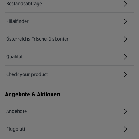
Bestandsabfrage
(öffnet in einem neuen Tab)
Filialfinder
Österreichs Frische-Diskonter
Qualität
Check your product
(öffnet in einem neuen Tab)
Angebote & Aktionen
Angebote
Flugblatt