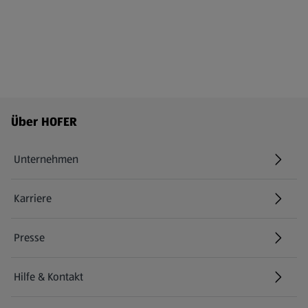
Fußzeilenmenü - weitere Links
Über HOFER
Unternehmen
Karriere
(öffnet in einem neuen Tab)
Presse
Hilfe & Kontakt
(öffnet in einem neuen Tab)