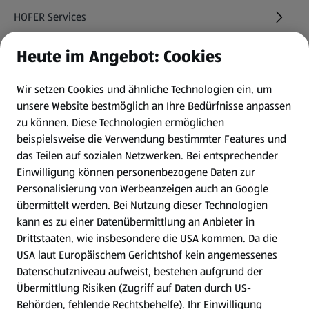
HOFER Services
Heute im Angebot: Cookies
Newsletter
Wir setzen Cookies und ähnliche Technologien ein, um
WhatsApp
unsere Website bestmöglich an Ihre Bedürfnisse anpassen
zu können.
Diese Technologien ermöglichen
Gewinnspiele
beispielsweise die Verwendung bestimmter Features und
das Teilen auf sozialen Netzwerken. Bei entsprechender
Einwilligung können personenbezogene Daten zur
Mein HOFER. Meine Einkäufe.
Personalisierung von Werbeanzeigen auch an Google
übermittelt werden. Bei Nutzung dieser Technologien
Meine Meinung. Mein HOFER.
kann es zu einer Datenübermittlung an Anbieter in
Drittstaaten, wie insbesondere die USA kommen. Da die
Gutscheingroßbestellung
USA laut Europäischem Gerichtshof kein angemessenes
(öffnet in einem neuen Tab)
Datenschutzniveau aufweist, bestehen aufgrund der
Übermittlung Risiken (Zugriff auf Daten durch US-
Folge uns hier:
Behörden, fehlende Rechtsbehelfe). Ihr Einwilligung