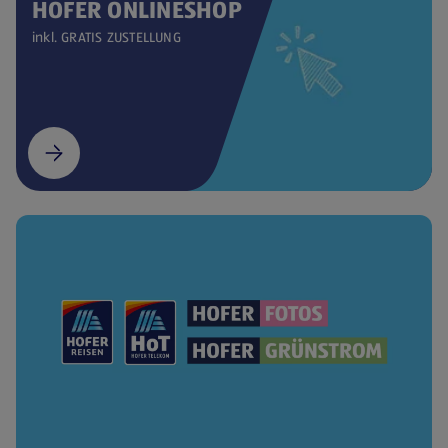
HOFER ONLINESHOP
inkl. GRATIS ZUSTELLUNG
(öffnet in einem neuen Tab)