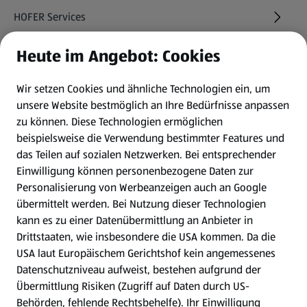
HOFER Services
Heute im Angebot: Cookies
Newsletter
Wir setzen Cookies und ähnliche Technologien ein, um
WhatsApp
unsere Website bestmöglich an Ihre Bedürfnisse anpassen
zu können.
Diese Technologien ermöglichen
Gewinnspiele
beispielsweise die Verwendung bestimmter Features und
das Teilen auf sozialen Netzwerken. Bei entsprechender
Einwilligung können personenbezogene Daten zur
Mein HOFER. Meine Einkäufe.
Personalisierung von Werbeanzeigen auch an Google
übermittelt werden. Bei Nutzung dieser Technologien
Meine Meinung. Mein HOFER.
kann es zu einer Datenübermittlung an Anbieter in
Drittstaaten, wie insbesondere die USA kommen. Da die
Gutscheingroßbestellung
USA laut Europäischem Gerichtshof kein angemessenes
(öffnet in einem neuen Tab)
Datenschutzniveau aufweist, bestehen aufgrund der
Übermittlung Risiken (Zugriff auf Daten durch US-
Folge uns hier:
Behörden, fehlende Rechtsbehelfe). Ihr Einwilligung