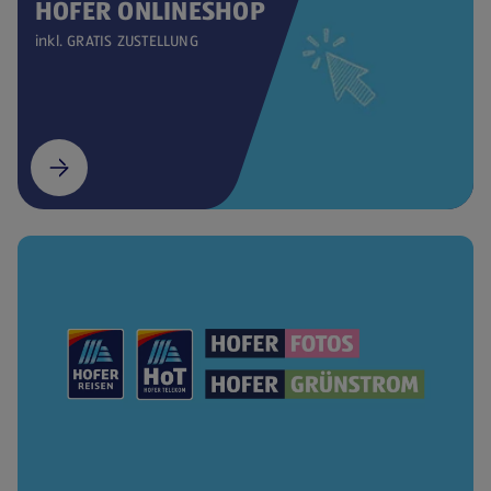
HOFER ONLINESHOP
inkl. GRATIS ZUSTELLUNG
(öffnet in einem neuen Tab)