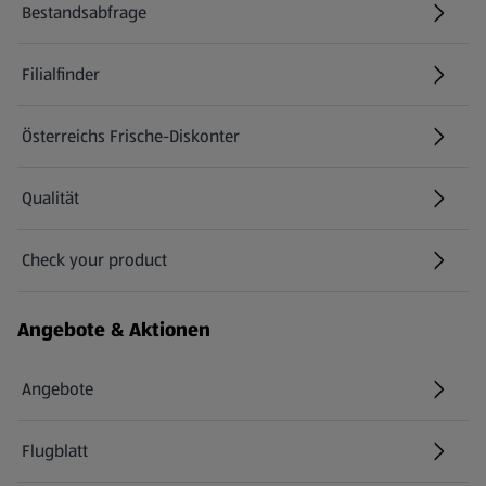
Bestandsabfrage
(öffnet in einem neuen Tab)
Filialfinder
Österreichs Frische-Diskonter
Qualität
Check your product
(öffnet in einem neuen Tab)
Angebote & Aktionen
Angebote
Flugblatt