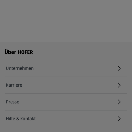
Fußzeilenmenü - weitere Links
Über HOFER
Unternehmen
Karriere
(öffnet in einem neuen Tab)
Presse
Hilfe & Kontakt
(öffnet in einem neuen Tab)