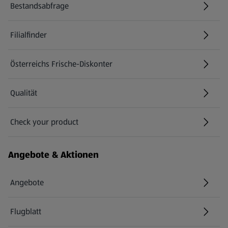
Bestandsabfrage
(öffnet in einem neuen Tab)
Filialfinder
Österreichs Frische-Diskonter
Qualität
Check your product
(öffnet in einem neuen Tab)
Angebote & Aktionen
Angebote
Flugblatt