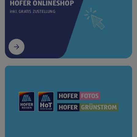
HOFER ONLINESHOP
inkl. GRATIS ZUSTELLUNG
(öffnet in einem neuen Tab)