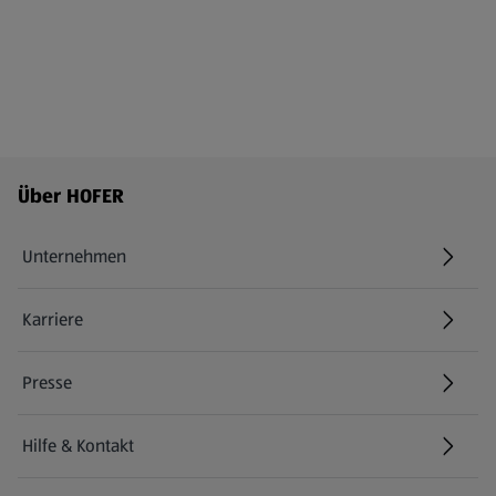
Fußzeilenmenü - weitere Links
Über HOFER
Unternehmen
Karriere
(öffnet in einem neuen Tab)
Presse
Hilfe & Kontakt
(öffnet in einem neuen Tab)