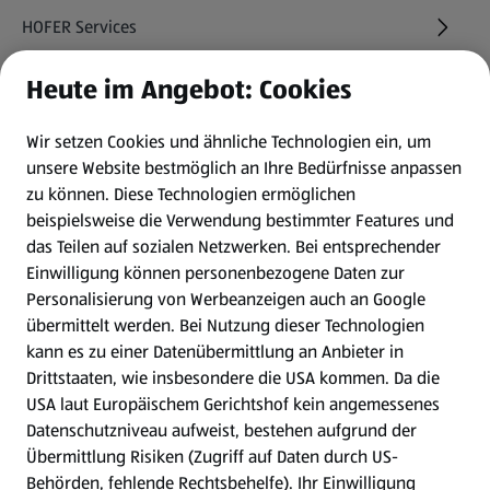
HOFER Services
Heute im Angebot: Cookies
Newsletter
Wir setzen Cookies und ähnliche Technologien ein, um
WhatsApp
unsere Website bestmöglich an Ihre Bedürfnisse anpassen
zu können.
Diese Technologien ermöglichen
Gewinnspiele
beispielsweise die Verwendung bestimmter Features und
das Teilen auf sozialen Netzwerken. Bei entsprechender
Einwilligung können personenbezogene Daten zur
Mein HOFER. Meine Einkäufe.
Personalisierung von Werbeanzeigen auch an Google
übermittelt werden. Bei Nutzung dieser Technologien
Meine Meinung. Mein HOFER.
kann es zu einer Datenübermittlung an Anbieter in
Drittstaaten, wie insbesondere die USA kommen. Da die
Gutscheingroßbestellung
USA laut Europäischem Gerichtshof kein angemessenes
(öffnet in einem neuen Tab)
Datenschutzniveau aufweist, bestehen aufgrund der
Übermittlung Risiken (Zugriff auf Daten durch US-
Folge uns hier:
Behörden, fehlende Rechtsbehelfe). Ihr Einwilligung