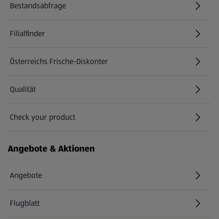
Bestandsabfrage
(öffnet in einem neuen Tab)
Filialfinder
Österreichs Frische-Diskonter
Qualität
Check your product
(öffnet in einem neuen Tab)
Angebote & Aktionen
Angebote
Flugblatt