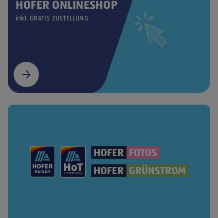
HOFER ONLINESHOP
inkl. GRATIS ZUSTELLUNG
(öffnet in einem neuen Tab)