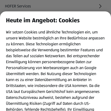
HOFER Services
Heute im Angebot: Cookies
Newsletter
Wir setzen Cookies und ähnliche Technologien ein, um
WhatsApp
unsere Website bestmöglich an Ihre Bedürfnisse anpassen
zu können.
Diese Technologien ermöglichen
Gewinnspiele
beispielsweise die Verwendung bestimmter Features und
das Teilen auf sozialen Netzwerken. Bei entsprechender
Einwilligung können personenbezogene Daten zur
Mein HOFER. Meine Einkäufe.
Personalisierung von Werbeanzeigen auch an Google
übermittelt werden. Bei Nutzung dieser Technologien
Meine Meinung. Mein HOFER.
kann es zu einer Datenübermittlung an Anbieter in
Drittstaaten, wie insbesondere die USA kommen. Da die
Gutscheingroßbestellung
USA laut Europäischem Gerichtshof kein angemessenes
(öffnet in einem neuen Tab)
Datenschutzniveau aufweist, bestehen aufgrund der
Übermittlung Risiken (Zugriff auf Daten durch US-
Folge uns hier:
Behörden, fehlende Rechtsbehelfe). Ihr Einwilligung