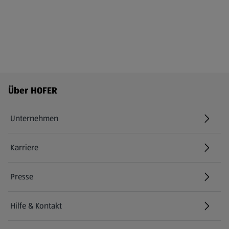
Fußzeilenmenü - weitere Links
Über HOFER
Unternehmen
Karriere
(öffnet in einem neuen Tab)
Presse
Hilfe & Kontakt
(öffnet in einem neuen Tab)