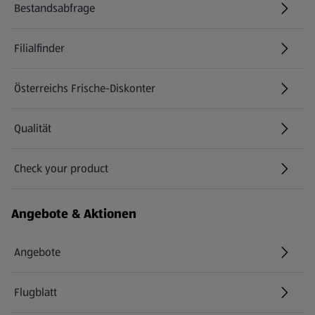
Bestandsabfrage
(öffnet in einem neuen Tab)
Filialfinder
Österreichs Frische-Diskonter
Qualität
Check your product
(öffnet in einem neuen Tab)
Angebote & Aktionen
Angebote
Flugblatt