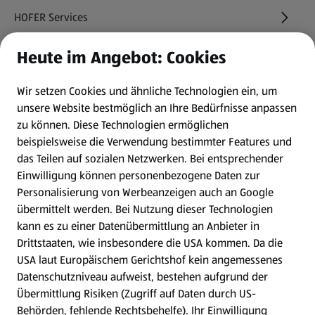
HOFER Services
Heute im Angebot: Cookies
Newsletter
Wir setzen Cookies und ähnliche Technologien ein, um
WhatsApp
unsere Website bestmöglich an Ihre Bedürfnisse anpassen
zu können.
Diese Technologien ermöglichen
Gewinnspiele
beispielsweise die Verwendung bestimmter Features und
das Teilen auf sozialen Netzwerken. Bei entsprechender
Einwilligung können personenbezogene Daten zur
Mein HOFER. Meine Einkäufe.
Personalisierung von Werbeanzeigen auch an Google
übermittelt werden. Bei Nutzung dieser Technologien
Meine Meinung. Mein HOFER.
kann es zu einer Datenübermittlung an Anbieter in
Drittstaaten, wie insbesondere die USA kommen. Da die
Gutscheingroßbestellung
USA laut Europäischem Gerichtshof kein angemessenes
(öffnet in einem neuen Tab)
Datenschutzniveau aufweist, bestehen aufgrund der
Übermittlung Risiken (Zugriff auf Daten durch US-
Folge uns hier:
Behörden, fehlende Rechtsbehelfe). Ihr Einwilligung