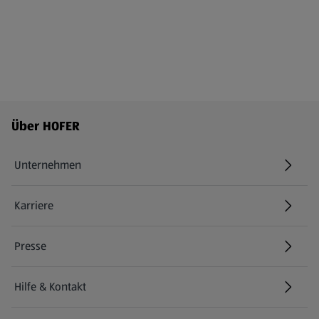
Fußzeilenmenü - weitere Links
Über HOFER
Unternehmen
Karriere
(öffnet in einem neuen Tab)
Presse
Hilfe & Kontakt
(öffnet in einem neuen Tab)