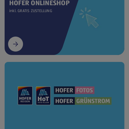
HOFER ONLINESHOP
inkl. GRATIS ZUSTELLUNG
(öffnet in einem neuen Tab)