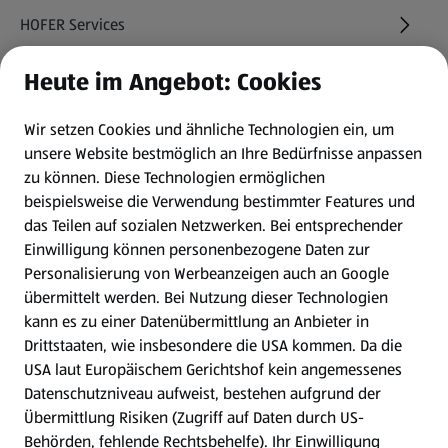
HOFER Services
Heute im Angebot: Cookies
Newsletter
Wir setzen Cookies und ähnliche Technologien ein, um
WhatsApp
unsere Website bestmöglich an Ihre Bedürfnisse anpassen
zu können.
Diese Technologien ermöglichen
Gewinnspiele
beispielsweise die Verwendung bestimmter Features und
das Teilen auf sozialen Netzwerken. Bei entsprechender
Einwilligung können personenbezogene Daten zur
Mein HOFER. Meine Einkäufe.
Personalisierung von Werbeanzeigen auch an Google
übermittelt werden. Bei Nutzung dieser Technologien
Meine Meinung. Mein HOFER.
kann es zu einer Datenübermittlung an Anbieter in
Drittstaaten, wie insbesondere die USA kommen. Da die
Gutscheingroßbestellung
USA laut Europäischem Gerichtshof kein angemessenes
(öffnet in einem neuen Tab)
Datenschutzniveau aufweist, bestehen aufgrund der
Übermittlung Risiken (Zugriff auf Daten durch US-
Folge uns hier:
Behörden, fehlende Rechtsbehelfe). Ihr Einwilligung