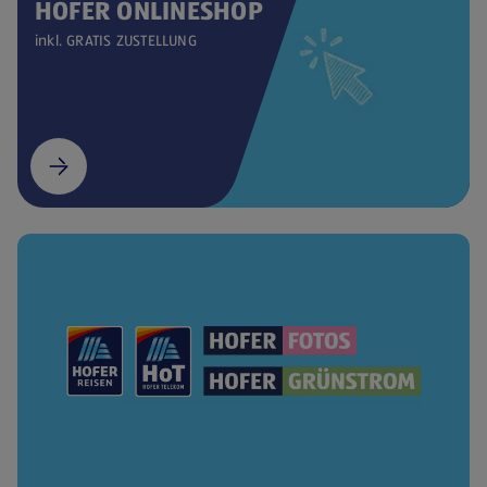
HOFER ONLINESHOP
inkl. GRATIS ZUSTELLUNG
(öffnet in einem neuen Tab)