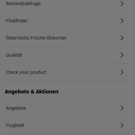
Bestandsabfrage
(öffnet in einem neuen Tab)
Filialfinder
Österreichs Frische-Diskonter
Qualität
Check your product
(öffnet in einem neuen Tab)
Angebote & Aktionen
Angebote
Flugblatt