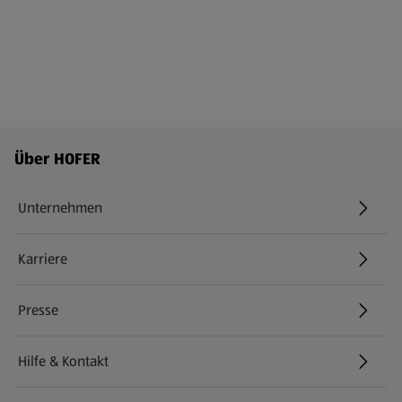
Fußzeilenmenü - weitere Links
Über HOFER
Unternehmen
Karriere
(öffnet in einem neuen Tab)
Presse
Hilfe & Kontakt
(öffnet in einem neuen Tab)