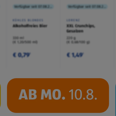
Verfügbar seit 07.08.2026
Verfügbar seit 07.08.2026
KÜHLES BLONDES
LORENZ
Alkoholfreies Bier
XXL Crunchips,
Gesalzen
330 ml
220 g
(€ 1,20/500 ml)
(€ 0,68/100 g)
€ 0,79
€ 1,49
¹
¹