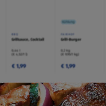
Kühlung
BBQ
FAIRHOF
Grillsauce, Cocktail
Grill-Burger
0,44 l
0,2 kg
(€ 4,52/1 l)
(€ 9,95/1 kg)
€ 1,99
€ 1,99