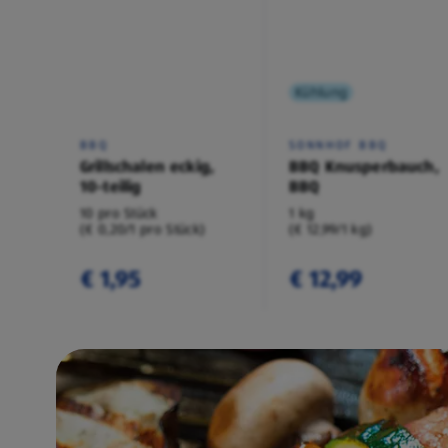
Kühlung
BBQ
SONNHOF BBQ
Grillschalen eckig,
BBQ Knusperbauch,
10-teilig
BBQ
10 pro Stück
1 kg
(€ 0,20/1 pro Stück)
(€ 12,99/1 kg)
€ 1,95
€ 12,99