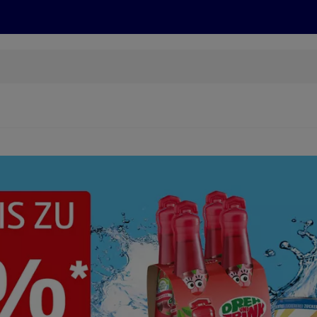
Grillen
ONLINESHOP
HOFER REISEN, HoT, FOTOS, GRÜN
(öffnet in einem neuen Tab)