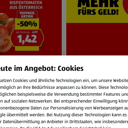
ute im Angebot: Cookies
setzen Cookies und ähnliche Technologien ein, um unsere Websit
NEN
HOFER Pr
möglich an Ihre Bedürfnisse anpassen zu können.
Diese Technolo
und Sa. 8.8.
Immer zum HOFER
öglichen beispielsweise die Verwendung bestimmter Features un
en auf sozialen Netzwerken. Bei entsprechender Einwilligung kön
sonenbezogene Daten zur Personalisierung von Werbeanzeigen a
le übermittelt werden. Bei Nutzung dieser Technologien kann es
r Datenübermittlung an Anbieter in Drittstaaten, wie insbesondere