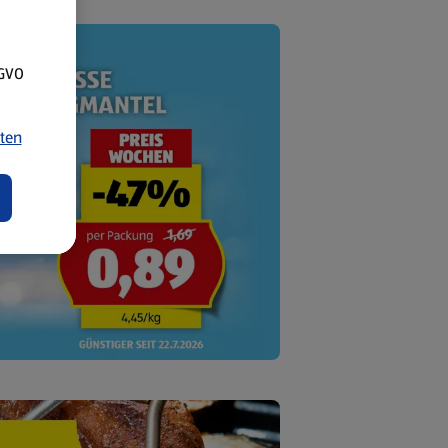
SGVO
ten