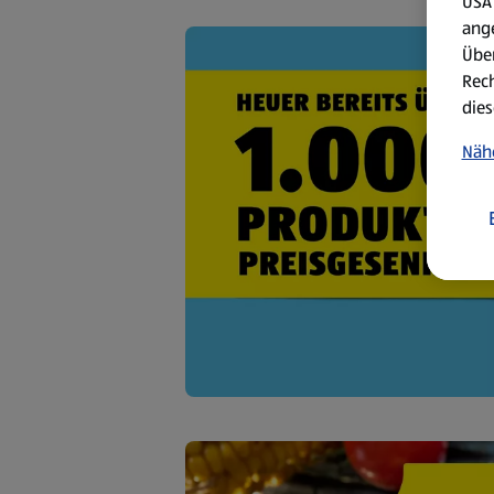
USA 
ang
Über
Rech
dies
Näh