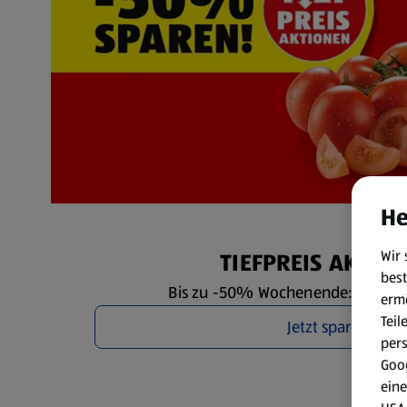
He
Wir 
TIEFPREIS AKTIO
best
Bis zu -50% Wochenende: Fr. 7.8. 
erm
Teil
Jetzt sparen
per
Goog
eine