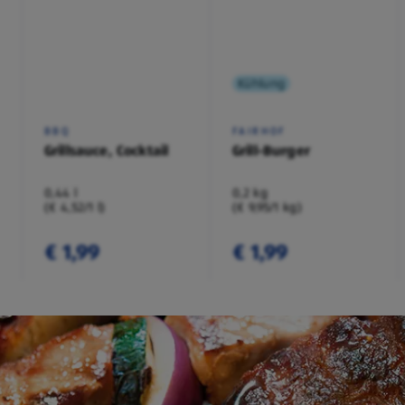
Kühlung
BBQ
FAIRHOF
Grillsauce, Cocktail
Grill-Burger
0,44 l
0,2 kg
(€ 4,52/1 l)
(€ 9,95/1 kg)
€ 1,99
€ 1,99