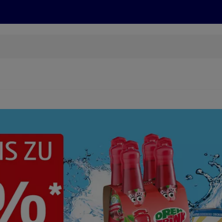
Grillen
ONLINESHOP
HOFER REISEN, HoT, FOTOS, GRÜN
(öffnet in einem neuen Tab)