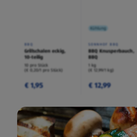
Kühlung
BBQ
SONNHOF BBQ
Grillschalen eckig,
BBQ Knusperbauch,
10-teilig
BBQ
10 pro Stück
1 kg
(€ 0,20/1 pro Stück)
(€ 12,99/1 kg)
€ 1,95
€ 12,99