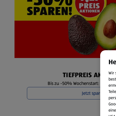
He
Wir 
TIEFPREIS AKTIO
best
Bis zu -50% Wochenstart: Mo. 3.8. 
erm
Teil
Jetzt sparen
per
Goog
eine