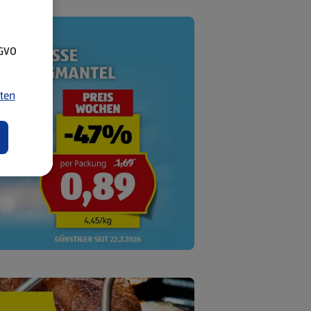
SGVO
ten