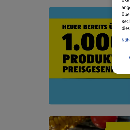
USA 
ang
Über
Rech
dies
Näh