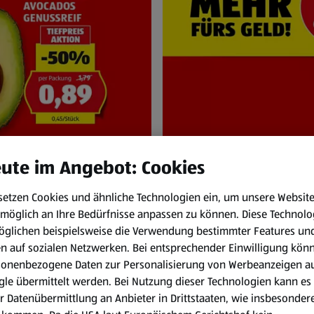
ute im Angebot: Cookies
setzen Cookies und ähnliche Technologien ein, um unsere Websit
NEN
HOFER Pr
möglich an Ihre Bedürfnisse anpassen zu können.
Diese Technolo
bis Do. 6.8.
Immer zum HOFER
öglichen beispielsweise die Verwendung bestimmter Features un
en auf sozialen Netzwerken. Bei entsprechender Einwilligung kön
sonenbezogene Daten zur Personalisierung von Werbeanzeigen a
le übermittelt werden. Bei Nutzung dieser Technologien kann es
r Datenübermittlung an Anbieter in Drittstaaten, wie insbesondere