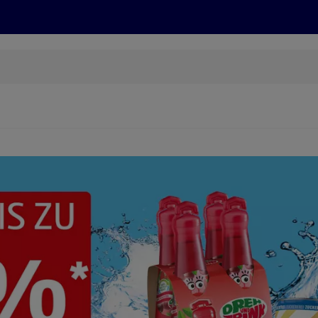
Grillen
ONLINESHOP
HOFER REISEN, HoT, FOTOS, GRÜN
(öffnet in einem neuen Tab)