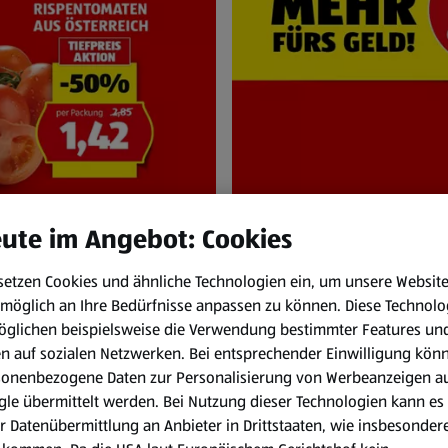
ute im Angebot: Cookies
setzen Cookies und ähnliche Technologien ein, um unsere Websit
NEN
HOFER Pr
möglich an Ihre Bedürfnisse anpassen zu können.
Diese Technolo
und Sa. 8.8.
Immer zum HOFER
öglichen beispielsweise die Verwendung bestimmter Features un
en auf sozialen Netzwerken. Bei entsprechender Einwilligung kön
sonenbezogene Daten zur Personalisierung von Werbeanzeigen a
le übermittelt werden. Bei Nutzung dieser Technologien kann es
r Datenübermittlung an Anbieter in Drittstaaten, wie insbesondere