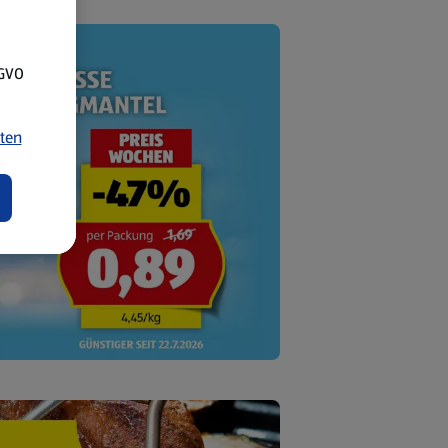
SGVO
ten