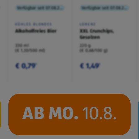
Verfügbar seit 07.08.2026
Verfügbar seit 07.08.2026
KÜHLES BLONDES
LORENZ
Alkoholfreies Bier
XXL Crunchips,
Gesalzen
330 ml
220 g
(€ 1,20/500 ml)
(€ 0,68/100 g)
€ 0,79
€ 1,49
¹
¹