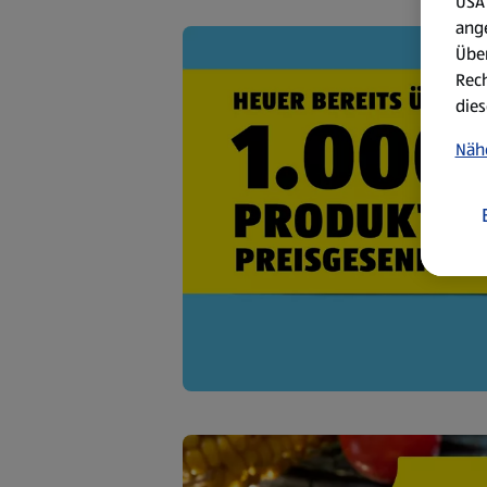
USA 
ang
Über
Rech
dies
Näh