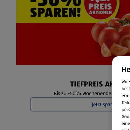
He
Wir 
TIEFPREIS AKTIO
best
Bis zu -50% Wochenende: Fr. 7.8. 
erm
Teil
Jetzt sparen
per
Goog
eine