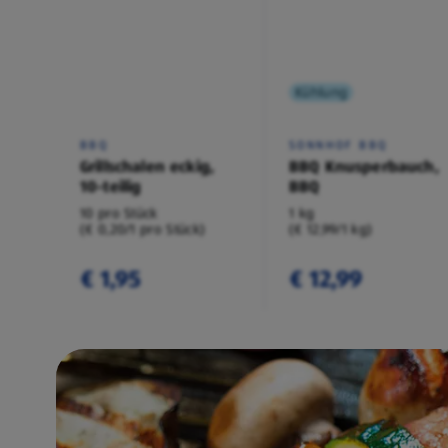
Kühlung
BBQ
SONNHOF BBQ
Grillschalen eckig,
BBQ Knusperbauch,
10-teilig
BBQ
10 pro Stück
1 kg
(€ 0,20/1 pro Stück)
(€ 12,99/1 kg)
€ 1,95
€ 12,99