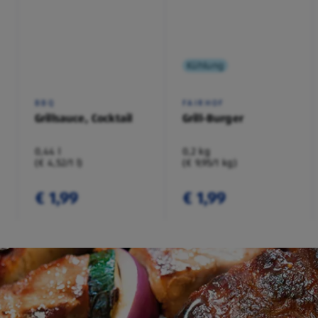
Kühlung
BBQ
FAIRHOF
Grillsauce, Cocktail
Grill-Burger
0,44 l
0,2 kg
(€ 4,52/1 l)
(€ 9,95/1 kg)
€ 1,99
€ 1,99